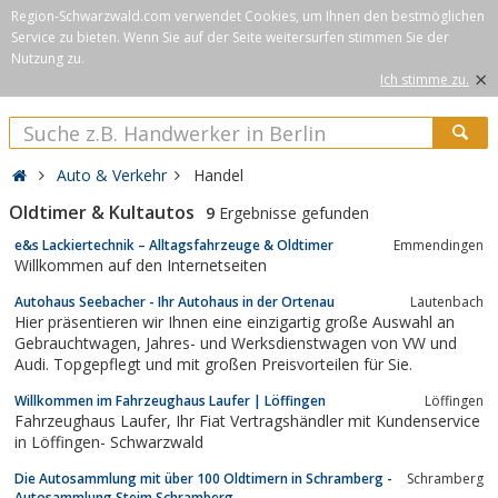
Region-Schwarzwald.com verwendet Cookies, um Ihnen den bestmöglichen
Service zu bieten. Wenn Sie auf der Seite weitersurfen stimmen Sie der
Nutzung zu.
×
Ich stimme zu.
Auto & Verkehr
Handel
Oldtimer & Kultautos
9
Ergebnisse gefunden
e&s Lackiertechnik – Alltagsfahrzeuge & Oldtimer
Emmendingen
Willkommen auf den Internetseiten
Autohaus Seebacher - Ihr Autohaus in der Ortenau
Lautenbach
Hier präsentieren wir Ihnen eine einzigartig große Auswahl an
Gebrauchtwagen, Jahres- und Werksdienstwagen von VW und
Audi. Topgepflegt und mit großen Preisvorteilen für Sie.
Willkommen im Fahrzeughaus Laufer | Löffingen
Löffingen
Fahrzeughaus Laufer, Ihr Fiat Vertragshändler mit Kundenservice
in Löffingen- Schwarzwald
Die Autosammlung mit über 100 Oldtimern in Schramberg -
Schramberg
Autosammlung Steim Schramberg