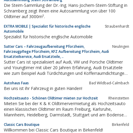
Die Steim-Sammlung der Dr.-Ing. Hans-Jochem-Steim-Stiftung in
Schramberg zeigt Ihnen eine Autosammlung von über 100
Oldtimer auf 3000m².
EXTRA MOBILE | Spezialist für historische englische
Straubenhardt
Automobile
Spezialist für historische englische Automobile
Sutter Cars – Fahrzeugaufbereitung Pforzheim,
Neulingen
Fahrzeugpflege Pforzheim, KFZ Aufbereitung Pforzheim, Audi
Ersatzteilservice, Audi Ersatzteile, ..
Sutter Cars ist spezialisiert auf Audi, VW und Porsche Oldtimer
und Youngtimer mit über 20 Jahren Erfahrung, Audi Ersatzteile
wie zum Beispiel Audi Türdichtungen und Kofferraumdichtungen
für Audi q…
Autohaus Faas
Bad Wildbad-Calmbach
Bei uns ist ihr Fahrzeug in guten Händen!
Hochzeitsauto - Schönen Oldtimer mieten zur Hochzeit
Rheinstetten
Mieten Sie bei der K & K Oldtimervermietung als Hochzeitsauto
einen klassischen Oldtimer im Raum Freiburg, Karlsruhe,
Mannheim, Heidelberg, Darmstadt, Stuttgart und am Bodensee.
Zu mieten sind Oldtimer der Marken Mercedes, Jaguar, Rolls
Classic Cars Boutique
Birkenfeld
Royce, Cadillac, Porsche und ein Ford Mustang für Selbstfahrer.
Willkommen bei Classic Cars Boutique in Birkenfeld!
Ebenfalls können Sie...