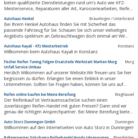
bieten qualifizierte Dienstleistungen rund um's Auto wie KFZ-
Meisterservice, Reparaturen aller Art, Karosseriearbeiten, Reifen-
und Felgenservice, Klimaanlagenservice, Zubehör und Tuning.
Autohaus Henkel
Bräunlingen / Unterbränd
Die TÜV-Abnahme findet 2mal pro Woche im Hausstatt.
Bei Ihrem Henkel Autohaus finden Sie mit Sicherheit das
passende Fahrzeug für Sie. Schauen Sie sich unser vielseitiges
Angebots-spektrum an Gebrauchtwagen doch einmal an! Wir
sind Ihr ...
Autohaus Kayali - Kfz Meisterbetrieb
Konstanz
Willkommen beim Autohaus Kayali in Konstanz
Fischer Reifen Tuning Felgen Ersatzteile Werkstatt Marken Murg
Murg
Unfall Service Umbau
Herzlich Wilkommen auf unserer Website.Wir freuen uns Sie hier
begrüssen zu dürfen. Erlangen Sie einen Einblick in unser
Unternehmen. Sollten Sie Fragen haben, können Sie uns auf
einfachem Wege per Email kontaktieren.Wir wünschen Ihnen viel
Reifen online kaufen bei Meine Bereifung
Waghäusel
Spass beim “Surfen”.Ihr Reifen- u. Autoservice Fischer
Der Reifenkauf ist VertrauenssacheSie suchen einen
zuverlässigen Reifen-Handel mit guten Preisen? Dann sind wir
genau die richtigen Ansprechpartner. Bei Meine Bereifung bieten
wir Ihnen eine große Auswahl an Marken und Größen – egal für
Auto Storz Dunningen GmbH
Dunningen
welches Fahrzeug. Bestellen Sie einfach online auf unserer
Willkommen auf den Internetseiten von Auto Storz in Dunningen!
Website oder kommen Sie direkt...
Baltensperger Yokohama Reifenhandel Honda Jahreswagen
Rheinfelden