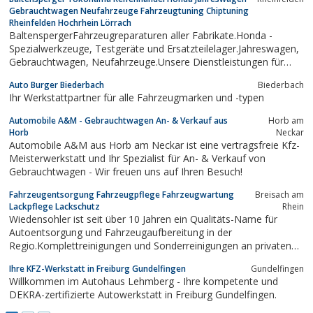
Gebrauchtwagen Neufahrzeuge Fahrzeugtuning Chiptuning
Rheinfelden Hochrhein Lörrach
BaltenspergerFahrzeugreparaturen aller Fabrikate.Honda -
Spezialwerkzeuge, Testgeräte und Ersatzteilelager.Jahreswagen,
Gebrauchtwagen, Neufahrzeuge.Unsere Dienstleistungen für
Sie:Unfallinstandsetzung, Fahrzeugvermessung,
Auto Burger Biederbach
Biederbach
Radlasteinstellung, Lackarbeiten.Unfallservice.Reifenhandel
Ihr Werkstattpartner für alle Fahrzeugmarken und -typen
Werksvertretung Yokohama,...
Automobile A&M - Gebrauchtwagen An- & Verkauf aus
Horb am
Horb
Neckar
Automobile A&M aus Horb am Neckar ist eine vertragsfreie Kfz-
Meisterwerkstatt und Ihr Spezialist für An- & Verkauf von
Gebrauchtwagen - Wir freuen uns auf Ihren Besuch!
Fahrzeugentsorgung Fahrzeugpflege Fahrzeugwartung
Breisach am
Lackpflege Lackschutz
Rhein
Wiedensohler ist seit über 10 Jahren ein Qualitäts-Name für
Autoentsorgung und Fahrzeugaufbereitung in der
Regio.Komplettreinigungen und Sonderreinigungen an privaten
Fahrzeugen. Aufbereitung und Entsorgung von KFZ im
Ihre KFZ-Werkstatt in Freiburg Gundelfingen
Gundelfingen
gewerblichen Bereich für zahlreiche Autohäuser.Kostenlose
Willkommen im Autohaus Lehmberg - Ihre kompetente und
Abholung und Verschrottung von Altfahrzeugen mit...
DEKRA-zertifizierte Autowerkstatt in Freiburg Gundelfingen.