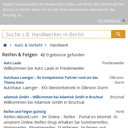
Region-Schwarzwald.com verwendet Cookies, um Ihnen den bestmöglichen
Service zu bieten. Wenn Sie auf der Seite weitersurfen stimmen Sie der
Nutzung zu.
×
Ich stimme zu.
Auto & Verkehr
Handwerk
Reifen & Felgen
42
Ergebnisse gefunden
Auto Laule
Friedenweiler
Willkommen bei Auto Laule in Friedenweiler
Autohaus Laenger :: Ihr kompetenter Partner rund um das
Ölbronn-
Thema Auto
Dürrn
Autohaus Laenger - Kfz-Meisterbetrieb in Ölbronn-Dürrn
adamiok GmbH – Willkommen bei Adamiok Gmbh in Bruchsal
Bruchsal
Willkommen bei Adamiok Gmbh in Bruchsal
Reifen und Felgen günstig
Horb
Reifen-Aktuell.com - Ihr Online - Reifen - Portal im Internet -In
unserem Online-Reifen-Shop erhalten Sie Sommerreifen,
Winterreifen, Allwetterreifen, Stahlfelgen, Alufelgen und