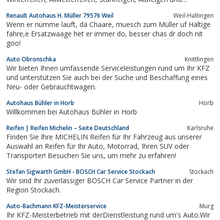
Kompletträder sämtlicher Hersteller für alle PKW, Geländewagen,
Renault Autohaus H. Müller 79576 Weil
Weil-Haltingen
Transporter und LKW, zu absoluten Schnaeppchenpreisen.
Wenn er nümme lauft, dä Chaare, muesch zum Müller uf Haltige
fahre,e Ersatzwaage het er immer do, besser chas dr doch nit
goo!
Auto Obronschka
Knittlingen
Wir bieten Ihnen umfassende Serviceleistungen rund um Ihr KFZ
und unterstützen Sie auch bei der Suche und Beschaffung eines
Neu- oder Gebrauchtwagen.
Autohaus Bühler in Horb
Horb
Willkommen bei Autohaus Bühler in Horb
Reifen | Reifen Michelin – Seite Deutschland
Karlsruhe
Finden Sie Ihre MICHELIN Reifen für Ihr Fahrzeug aus unserer
Auswahl an Reifen für Ihr Auto, Motorrad, Ihren SUV oder
Transporter! Besuchen Sie uns, um mehr zu erfahren!
Stefan Sigwarth GmbH - BOSCH Car Service Stockach
Stockach
Wir sind Ihr zuverlässiger BOSCH Car Service Partner in der
Region Stockach.
Auto-Bachmann KFZ-Meisterservice
Murg
Ihr KFZ-Meisterbetrieb mit derDienstleistung rund um's Auto.Wir