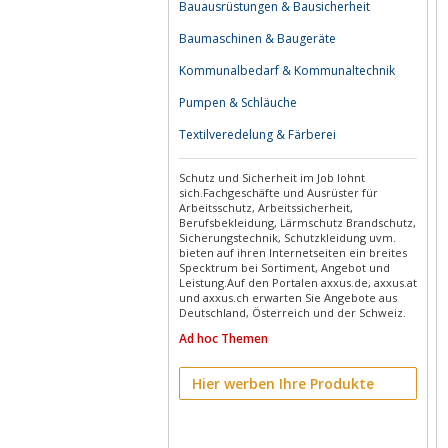
Bauausrüstungen & Bausicherheit
Baumaschinen & Baugeräte
Kommunalbedarf & Kommunaltechnik
Pumpen & Schläuche
Textilveredelung & Färberei
Schutz und Sicherheit im Job lohnt
sich.Fachgeschäfte und Ausrüster für
Arbeitsschutz, Arbeitssicherheit,
Berufsbekleidung, Lärmschutz Brandschutz,
Sicherungstechnik, Schutzkleidung uvm.
bieten auf ihren Internetseiten ein breites
Specktrum bei Sortiment, Angebot und
Leistung.Auf den Portalen axxus.de, axxus.at
und axxus.ch erwarten Sie Angebote aus
Deutschland, Österreich und der Schweiz.
Ad hoc Themen
Hier werben Ihre Produkte