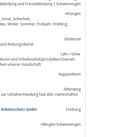
itstechnik und Berufskleidung | Feuerwehrkleidung, Berufsbekleidung und Freizeitkleidung | Schwenningen
Hilzingen
 Hose, Sicherheit,
ske, Winter, Sommer, Frühjahr, Frühling,
Glottertal
rst, Baumklettern, Baumpflege, Feuerwehr und Rettungsdienst
Lahr / Schw.
heit unserer Kundschaft
Kuppenheim
Altensteig
el zur Unfallvermeidung fast aller namenhaften
RR Arbeitsschutz GmbH
Freiburg
Villingen-Schwenningen