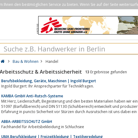
Ihnen den bestmöglichen Service zu bieten. Wenn Sie auf der Seite weitersurf
Bau & Wohnen
Handel
Arbeitsschutz & Arbeitssicherheit
13
Ergebnisse gefunden
Berufsbekleidung, Geräte, Maschinen | Ingold Burgert
Ingold Burgert: Ihr Ansprechparter für Technikfragen.
KAMBA GmbH Anti-Rutsch-Systeme
Mit Herz, Leidenschaft, Begeisterung und den besten Materialien haben wir ein hochwertiges Anti-Rutsch-System gemäß DIN
51097 (Barfußbereich) und DIN 51130 (Schuhbereich) entwickelt und produzier
Erfahrung in puncto Sicherheit vor Stürzen durch Ausrutschen ist uns dabei ein s
ABBA-ARBEITSSCHUTZ GmbH
Fachhandel für Arbeitsbekleidung in Schluchsee
UMA Berufskleidung | Freizeitkleidung | Textilveredelung