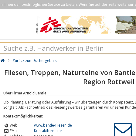
Ihnen den bestmöglichen Service zu bieten. Wenn Sie auf der Seite weitersurf
Zurück zum Suchergebnis
Fliesen, Treppen, Naturteine von Bantle 
Region Rottweil
Über Firma Arnold Bantle
Ob Planung, Beratung oder Ausführung – wir überzeugen durch Kompetenz,
Sorgfalt. Als Fachbetrieb des Fliesengewerbes garantieren wir unseren Kund
Kontaktmöglichkeiten:
Web:
www.bantle-fliesen.de
EMail:
Kontaktformular