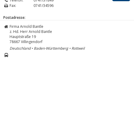
Telefon:
0741/31849
Fax:
0741/34596
Postadresse:
Firma Arnold Bantle
z. Hd. Herr Arnold Bantle
Hauptstraße 19
78667
Villingendorf
Deutschland • Baden-Württemberg • Rottweil