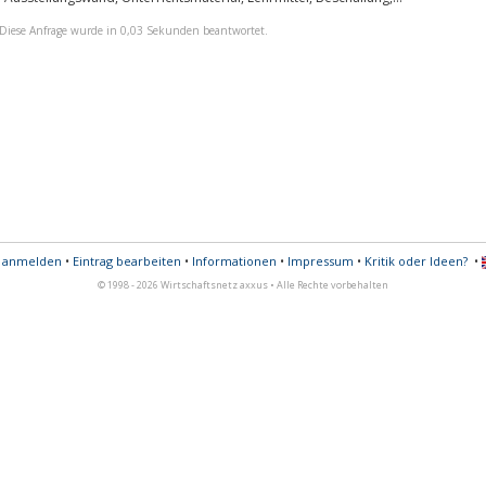
Diese Anfrage wurde in 0,03 Sekunden beantwortet.
s anmelden
•
Eintrag bearbeiten
•
Informationen
•
Impressum
•
Kritik oder Ideen?
•
© 1998 - 2026 Wirtschaftsnetz axxus • Alle Rechte vorbehalten