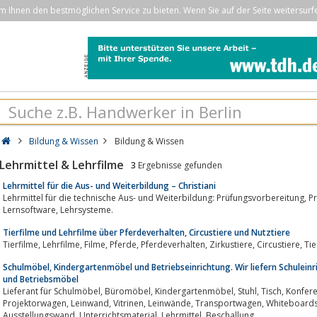
Ihnen den bestmöglichen Service zu bieten. Wenn Sie auf der Seite weitersurf
Bildung & Wissen
Bildung & Wissen
Lehrmittel & Lehrfilme
3
Ergebnisse gefunden
Lehrmittel für die Aus- und Weiterbildung – Christiani
Lehrmittel für die technische Aus- und Weiterbildung: Prüfungsvorbereitung, Prüfungsmaterial, Projektarbeiten, Fachbücher,
Lernsoftware, Lehrsysteme.
Tierfilme und Lehrfilme über Pferdeverhalten, Circustiere und Nutztiere
Schulmöbel, Kindergartenmöbel und Betriebseinrichtung. Wir liefern Schulein
und Betriebsmöbel
Lieferant für Schulmöbel, Büromöbel, Kindergartenmöbel, Stuhl, Tisch, Konferenztechnik, Stühle, Tische, Tafeln, Schränke,
Projektorwagen, Leinwand, Vitrinen, Leinwände, Transportwagen, Whiteboards, Stellwand, Präsentationswand,
Ausstellungswand, Unterrichtsmaterial, Lehrmittel, Beschallung,...