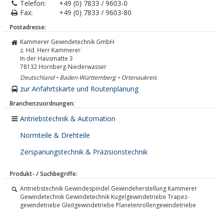
Telefon:
+49 (0) 7833 / 9603-0
Fax:
+49 (0) 7833 / 9603-80
Postadresse:
Kammerer Gewindetechnik GmbH
z. Hd. Herr Kammerer
In der Hausmatte 3
78132
Hornberg-Niederwasser
Deutschland • Baden-Württemberg • Ortenaukreis
zur Anfahrtskarte und Routenplanung
Branchenzuordnungen:
Antriebstechnik & Automation
Normteile & Drehteile
Zerspanungstechnik & Präzisionstechnik
Produkt- / Suchbegriffe:
Antriebstechnik Gewindespindel Gewindeherstellung Kammerer
Gewindetechnik Gewindetechnik Kugel­gewinde­triebe Trapez­
gewinde­triebe Gleit­gewinde­triebe Planeten­rollen­gewinde­triebe