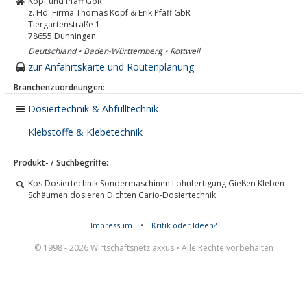
Kopf und Pfaff GbR
z. Hd. Firma Thomas Kopf & Erik Pfaff GbR
Tiergartenstraße 1
78655
Dunningen
Deutschland • Baden-Württemberg • Rottweil
zur Anfahrtskarte und Routenplanung
Branchenzuordnungen:
Dosiertechnik & Abfülltechnik
Klebstoffe & Klebetechnik
Produkt- / Suchbegriffe:
Kps Dosiertechnik Sondermaschinen Lohnfertigung Gießen Kleben
Schäumen dosieren Dichten Cario-Dosiertechnik
Impressum
•
Kritik oder Ideen?
© 1998 - 2026 Wirtschaftsnetz axxus • Alle Rechte vorbehalten