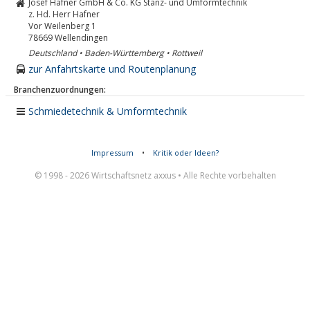
Josef Hafner GmbH & Co. KG Stanz- und Umformtechnik
z. Hd. Herr Hafner
Vor Weilenberg 1
78669
Wellendingen
Deutschland • Baden-Württemberg • Rottweil
zur Anfahrtskarte und Routenplanung
Branchenzuordnungen:
Schmiedetechnik & Umformtechnik
Impressum
•
Kritik oder Ideen?
© 1998 - 2026 Wirtschaftsnetz axxus • Alle Rechte vorbehalten