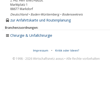
z. Hd. Herr Enes Hadzic
Marktplatz 1
88677
Markdorf
Deutschland • Baden-Württemberg • Bodenseekreis
zur Anfahrtskarte und Routenplanung
Branchenzuordnungen:
Chirurgie & Unfallchirurgie
Impressum
•
Kritik oder Ideen?
© 1998 - 2026 Wirtschaftsnetz axxus • Alle Rechte vorbehalten