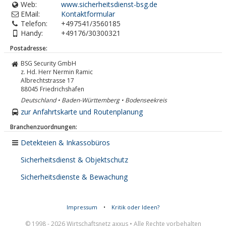
Web:
www.sicherheitsdienst-bsg.de
EMail:
Kontaktformular
Telefon:
+497541/3560185
Handy:
+49176/30300321
Postadresse:
BSG Security GmbH
z. Hd. Herr Nermin Ramic
Albrechtstrasse 17
88045
Friedrichshafen
Deutschland • Baden-Württemberg • Bodenseekreis
zur Anfahrtskarte und Routenplanung
Branchenzuordnungen:
Detekteien & Inkassobüros
Sicherheitsdienst & Objektschutz
Sicherheitsdienste & Bewachung
Impressum
•
Kritik oder Ideen?
© 1998 - 2026 Wirtschaftsnetz axxus • Alle Rechte vorbehalten