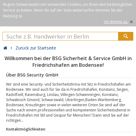
Region-Schwarzwald.com verwendet Cookies, um Ihnen den bestmöglichen
Service zu bieten. Wenn Sie auf der Seite weitersurfen stimmen Sie der
Nutzung zu.
×
Ich stimme zu.
Zurück zur Startseite
Willkommen bei der BSG Sicherheit & Service GmbH in
Friedrichshafen am Bodensee!
Über BSG Security GmbH
Wir sind eine Security- und Sicherheitsfirma mit Sitz in Friedrichshafen am
Bodensee. Wir sind auch für Sie da in Friedrichshafen, Konstanz, Singen,
Radolfzell, Ravensburg, Lindau, Villingen-Schwenningen, Konstanz,
Schwäbisch Gmünd, Schwarzwald, Überlingen,Baden-Württemberg,
Bodensee, Kreuzlingen sowie in vielen weiteren Orten.Sie sind auf der
Suche nach einem professionellen und kompetenten Sicherheitsdienst in
Friedrichshafen mit Stil und Gespür für Menschen? Dann sind Sie auf der
richtigen...
Kontaktmöglichkeiten: