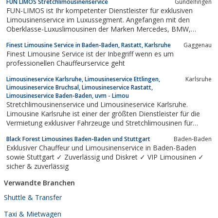
FUN LIMOS Stretchlimousinenservice
Gundelfingen
Betriebsfeier, Geburtstag, Flughafentransfer, Stadtrundfahrt,
FUN-LIMOS ist Ihr kompetenter Dienstleister für exklusiven
Discofahrt,...
Limousinenservice im Luxussegment. Angefangen mit den
Oberklasse-Luxuslimousinen der Marken Mercedes, BMW,
Porsche, über die Jeep Expedition Stretchlimousine, Chrysler und
Finest Limousine Service in Baden-Baden, Rastatt, Karlsruhe
Gaggenau
Excalibur Stretchlimousine bis hin zu der Hummer
Finest Limousine Service ist der Inbegriff wenn es um
Stretchlimousine!
professionellen Chauffeurservice geht
Limousineservice Karlsruhe, Limousineservice Ettlingen,
Karlsruhe
Limousineservice Bruchsal, Limousineservice Rastatt,
Limousineservice Baden-Baden, uvm - Limou
Stretchlimousinenservice und Limousineservice Karlsruhe.
Limousine Karlsruhe ist einer der größten Dienstleister für die
Vermietung exklusiver Fahrzeuge und Stretchlimousinen für
Bruchsal, Ettlingen, Rastatt, Gagenau, Gernsbach, Baden-Baden,
Black Forest Limousines Baden-Baden und Stuttgart
Baden-Baden
Rheinstetten, uvm. Mieten Sie ein Stretchlimousine oder ein
Exklusiver Chauffeur und Limousinenservice in Baden-Baden
anderes hochwertiges...
sowie Stuttgart ✓ Zuverlässig und Diskret ✓ VIP Limousinen ✓
sicher & zuverlässig
Verwandte Branchen
Shuttle & Transfer
Taxi & Mietwagen