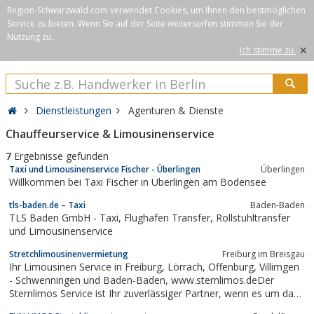
Region-Schwarzwald.com verwendet Cookies, um Ihnen den bestmöglichen
Service zu bieten. Wenn Sie auf der Seite weitersurfen stimmen Sie der
Nutzung zu.
×
Ich stimme zu.
Dienstleistungen
Agenturen & Dienste
Chauffeurservice & Limousinenservice
7
Ergebnisse gefunden
Taxi und Limousinenservice Fischer - Überlingen
Überlingen
Willkommen bei Taxi Fischer in Überlingen am Bodensee
tls-baden.de – Taxi
Baden-Baden
TLS Baden GmbH - Taxi, Flughafen Transfer, Rollstuhltransfer
und Limousinenservice
Stretchlimousinenvermietung
Freiburg im Breisgau
Ihr Limousinen Service in Freiburg, Lörrach, Offenburg, Villimgen
- Schwenningen und Baden-Baden, www.sternlimos.deDer
Sternlimos Service ist Ihr zuverlässiger Partner, wenn es um das
exklusive Automobil für Hochzeit, Trauung, Firmenanlass,