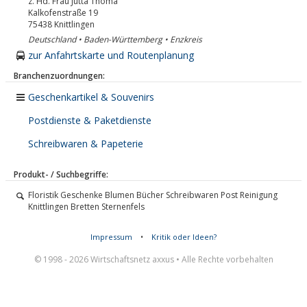
z. Hd. Frau Jutta Thoma
Kalkofenstraße 19
75438
Knittlingen
Deutschland • Baden-Württemberg • Enzkreis
zur Anfahrtskarte und Routenplanung
Branchenzuordnungen:
Geschenkartikel & Souvenirs
Postdienste & Paketdienste
Schreibwaren & Papeterie
Produkt- / Suchbegriffe:
Floristik Geschenke Blumen Bücher Schreibwaren Post Reinigung
Knittlingen Bretten Sternenfels
Impressum
•
Kritik oder Ideen?
© 1998 - 2026 Wirtschaftsnetz axxus • Alle Rechte vorbehalten