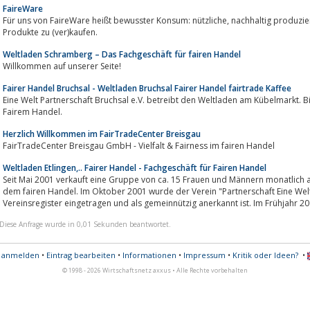
FaireWare
Für uns von FaireWare heißt bewusster Konsum: nützliche, nachhaltig produzierte, fair gehandelte und gleichzeitig schöne
Produkte zu (ver)kaufen.
Weltladen Schramberg – Das Fachgeschäft für fairen Handel
Willkommen auf unserer Seite!
Fairer Handel Bruchsal - Weltladen Bruchsal Fairer Handel fairtrade Kaffee
Eine Welt Partnerschaft Bruchsal e.V. betreibt den Weltladen am Kübelmarkt. 
Fairem Handel.
Herzlich Willkommen im FairTradeCenter Breisgau
FairTradeCenter Breisgau GmbH - Vielfalt & Fairness im fairen Handel
Weltladen Etlingen,.. Fairer Handel - Fachgeschäft für Fairen Handel
Seit Mai 2001 verkauft eine Gruppe von ca. 15 Frauen und Männern monatlich
dem fairen Handel. Im Oktober 2001 wurde der Verein "Partnerschaft Eine Welt Ettli
Vereinsregister eingetragen und als gemeinnützig anerkannt ist. Im Frühjahr 200
Diese Anfrage wurde in 0,01 Sekunden beantwortet.
s anmelden
•
Eintrag bearbeiten
•
Informationen
•
Impressum
•
Kritik oder Ideen?
•
© 1998 - 2026 Wirtschaftsnetz axxus • Alle Rechte vorbehalten