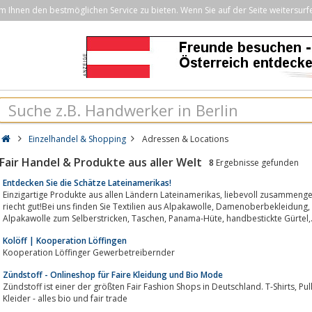
Ihnen den bestmöglichen Service zu bieten. Wenn Sie auf der Seite weitersurf
Einzelhandel & Shopping
Adressen & Locations
Fair Handel & Produkte aus aller Welt
8
Ergebnisse gefunden
Entdecken Sie die Schätze Lateinamerikas!
Einzigartige Produkte aus allen Ländern Lateinamerikas, liebevoll zusammengetragen.Unser Sortiment ist vielfältig, bunt und
riecht gut!Bei uns finden Sie Textilien aus Alpakawolle, Damenoberbekleidung, Bikinis & Badeanzüge, Kinderbekleidung,
Alpakawolle zum Selberstricken, Taschen, Panama-Hüte, handbestickte Gürte
Kolöff | Kooperation Löffingen
Kooperation Löffinger Gewerbetreibernder
Zündstoff - Onlineshop für Faire Kleidung und Bio Mode
Zündstoff ist einer der größten Fair Fashion Shops in Deutschland. T-Shirts, Pullis, Hosen, Schuhe, Jacken, R&ouml;cke und
Kleider - alles bio und fair trade