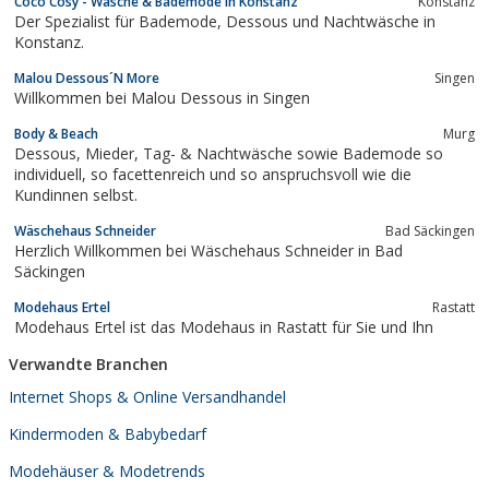
Coco Cosy - Wäsche & Bademode in Konstanz
Konstanz
finden Sie immer Ihren passenden Bikini. Bei den Bikini – Pants
Der Spezialist für Bademode, Dessous und Nachtwäsche in
können Sie sich...
Konstanz.
Malou Dessous´N More
Singen
Willkommen bei Malou Dessous in Singen
Body & Beach
Murg
Dessous, Mieder, Tag- & Nachtwäsche sowie Bademode so
individuell, so facettenreich und so anspruchsvoll wie die
Kundinnen selbst.
Wäschehaus Schneider
Bad Säckingen
Herzlich Willkommen bei Wäschehaus Schneider in Bad
Säckingen
Modehaus Ertel
Rastatt
Modehaus Ertel ist das Modehaus in Rastatt für Sie und Ihn
Verwandte Branchen
Internet Shops & Online Versandhandel
Kindermoden & Babybedarf
Modehäuser & Modetrends