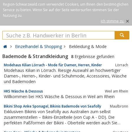
Region-Schwarzwald.com verwendet Cookies, um Ihnen den bestmöglichen
Service zu bieten. Wenn Sie auf der Seite weitersurfen stimmen Sie der
Nutzung zu.
×
Ich stimme zu.
Einzelhandel & Shopping
Bekleidung & Mode
Bademode & Strandkleidung
8
Ergebnisse gefunden
Modehaus Kilian Lörrach - Mode für Damen, Herren, Kinder
Lörrach
Modehaus Kilian in Lörrach. Riesige Auswahl an hochwertiger
Damen-, Herren-, Kinder- und Schuhmode, Accessoires, Wäsche
und Bademoden
HKS Wäsche & Dessous
Weil am Rhein
Willkommen bei HKS Wäsche & Dessous in Weil am Rhein
Bikini Shop Anke Sponagel, Bikinis Bademode von Seafolly
Maulbronn
Exklusiven Bikinis von Seafolly aus Australien zum selbst
zusammenstellen – Bikini-Einzelteile (von Cup A - DD). Die
perfekten Paßformen der Bikini - Oberteile werden auch Sie
begeistern. Übergrößen, Sondergrößen, kleine Größen – bei uns