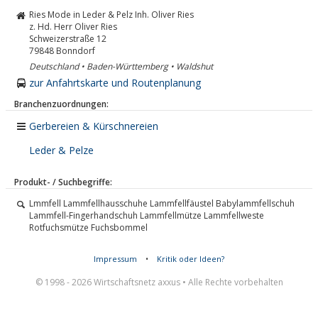
Ries Mode in Leder & Pelz Inh. Oliver Ries
z. Hd. Herr Oliver Ries
Schweizerstraße 12
79848
Bonndorf
Deutschland • Baden-Württemberg • Waldshut
zur Anfahrtskarte und Routenplanung
Branchenzuordnungen:
Gerbereien & Kürschnereien
Leder & Pelze
Produkt- / Suchbegriffe:
Lmmfell Lammfellhausschuhe Lammfellfäustel Babylammfellschuh
Lammfell-Fingerhandschuh Lammfellmütze Lammfellweste
Rotfuchsmütze Fuchsbommel
Impressum
•
Kritik oder Ideen?
© 1998 - 2026 Wirtschaftsnetz axxus • Alle Rechte vorbehalten