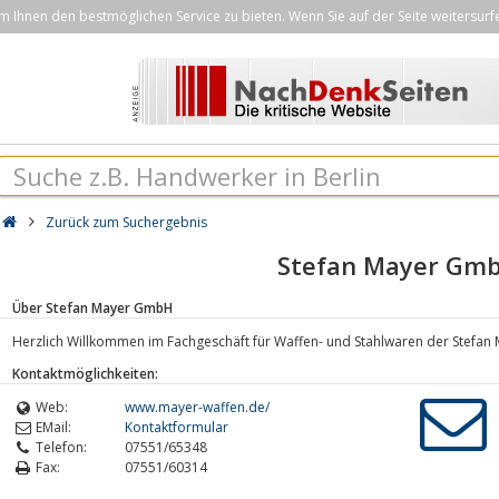
Ihnen den bestmöglichen Service zu bieten. Wenn Sie auf der Seite weitersurf
Zurück zum Suchergebnis
Stefan Mayer Gm
Über Stefan Mayer GmbH
Herzlich Willkommen im Fachgeschäft für Waffen- und Stahlwaren der Stefa
Kontaktmöglichkeiten:
Web:
www.mayer-waffen.de/
EMail:
Kontaktformular
Telefon:
07551/65348
Fax:
07551/60314