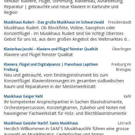
Verkauf: Klaviere, Flügel, Stimmung, Klavierbau, Aufarbeitung,
Reparatur | gebrauchte und neue Klaviere in Karlsruhe und
Region
Musikhaus Rudert - Das große Musikhaus im Schwarzwald
Freudenstadt
Musikhaus Rudert. Ob Blockflöte, Violine, Saxophon oder
Konzertflügel - im Musikhaus Rudert sind Sie richtig! Oberstes
Gebot für uns ist, aus dem großen Angebot des Weltmarktes das
Bestes in allen Preislagen auszusuchen.
Klavierbau Jacobi – Klaviere und Flügel feinster Qualität
Überlingen
Klaviere und Flügel feinster Qualität
Klaviere, Flügel und Digitalpianos | Pianohaus Lepthien
Freiburg im
Freiburg
Breisgau
Neu und gebraucht, vom Einstiegsinstrument bis zum
Konzertflügel. Klavierstimmungen im gesamten südbadischen
Raum und Reparaturen in der Meisterwerkstatt.
Musikhaus Geiger Kehl
Kehl
Ihr kompetenter Ansprechpartner in Sachen Blasinstrumente,
Orchesterpercussion, Konzertgitarren, Zubehör und Noten mit
hauseigener Fachwerkstatt für Holz- und Blechblasinstrumente
Musikhaus Geissler Nachf. Sams Musikhaus
Lörrach
Herzlich Willkommen in SAM´S MusikhausWir führen eine grosse
Auswahl an Musikliteratur, Liederbücher und Noten