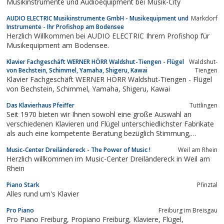
Musikinstrumente und Audioequipment bei Musik-City
AUDIO ELECTRIC Musikinstrumente GmbH - Musikequipment und
Markdorf
Instrumente - Ihr Profishop am Bodensee
Herzlich Willkommen bei AUDIO ELECTRIC Ihrem Profishop für
Musikequipment am Bodensee.
Klavier Fachgeschäft WERNER HÖRR Waldshut-Tiengen - Flügel
Waldshut-
von Bechstein, Schimmel, Yamaha, Shigeru, Kawai
Tiengen
Klavier Fachgeschäft WERNER HÖRR Waldshut-Tiengen - Flügel
von Bechstein, Schimmel, Yamaha, Shigeru, Kawai
Das Klavierhaus Pfeiffer
Tuttlingen
Seit 1970 bieten wir Ihnen sowohl eine große Auswahl an
verschiedenen Klavieren und Flügel unterschiedlichster Fabrikate
als auch eine kompetente Beratung bezüglich Stimmung,
Reparatur und Finanzierung. Schauen Sie doch einfach vorbei und
Music-Center Dreiländereck - The Power of Music !
Weil am Rhein
probieren Sie unsere Instrumente aus! Öffnungszeiten: Sa. 10:00 -
Herzlich willkommen im Music-Center Dreiländereck in Weil am
13:00 Uhr oder nach...
Rhein
Piano Stark
Pfinztal
Alles rund um's Klavier
Pro Piano
Freiburg im Breisgau
Pro Piano Freiburg, Propiano Freiburg, Klaviere, Flügel,