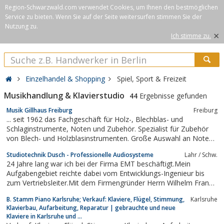
Region-Schwarzwald.com verwendet Cookies, um Ihnen den bestmöglichen
Service zu bieten. Wenn Sie auf der Seite weitersurfen stimmen Sie der
Nutzung zu.
×
Ich stimme zu.
Einzelhandel & Shopping
Spiel, Sport & Freizeit
Musikhandlung & Klavierstudio
44
Ergebnisse gefunden
Musik Gillhaus Freiburg
Freiburg
... seit 1962 das Fachgeschäft für Holz-, Blechblas- und
Schlaginstrumente, Noten und Zubehör. Spezialist für Zubehör
von Blech- und Holzblasinstrumenten. Große Auswahl an Noten
für alle Blas- und Schlaginstrumente, CD’s und DVD’s. Online
Studiotechnik Dusch - Professionelle Audiosysteme
Lahr / Schw.
Webshop. Flexible Formen der Miete und des Mietkaufs sowie
24 Jahre lang war ich bei der Firma EMT beschäftigt.Mein
Ratenzahlung über die...
Aufgabengebiet reichte dabei vom Entwicklungs-Ingenieur bis
zum Vertriebsleiter.Mit dem Firmengründer Herrn Wilhelm Franz
habe ich intensive Grundlagenforschung an
B. Stamm Piano Karlsruhe; Verkauf: Klaviere, Flügel, Stimmung,
Karlsruhe
Schallplattenabspielmaschinen betrieben.Für diese Zeit bin ich
Klavierbau, Aufarbeitung, Reparatur | gebrauchte und neue
sehr dankbar, und ich möchte sie auch nicht...
Klaviere in Karlsruhe und ...