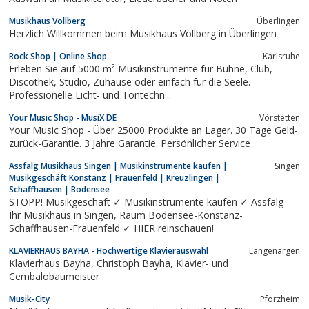
Musikhaus Vollberg
Überlingen
Herzlich Willkommen beim Musikhaus Vollberg in Überlingen
Rock Shop | Online Shop
Karlsruhe
Erleben Sie auf 5000 m² Musikinstrumente für Bühne, Club,
Discothek, Studio, Zuhause oder einfach für die Seele.
Professionelle Licht- und Tontechn...
Your Music Shop - MusiX DE
Vörstetten
Your Music Shop - Über 25000 Produkte an Lager. 30 Tage Geld-
zurück-Garantie. 3 Jahre Garantie. Persönlicher Service
Assfalg Musikhaus Singen | Musikinstrumente kaufen |
Singen
Musikgeschäft Konstanz | Frauenfeld | Kreuzlingen |
Schaffhausen | Bodensee
STOPP! Musikgeschäft ✓ Musikinstrumente kaufen ✓ Assfalg –
Ihr Musikhaus in Singen, Raum Bodensee-Konstanz-
Schaffhausen-Frauenfeld ✓ HIER reinschauen!
KLAVIERHAUS BAYHA - Hochwertige Klavierauswahl
Langenargen
Klavierhaus Bayha, Christoph Bayha, Klavier- und
Cembalobaumeister
Musik-City
Pforzheim