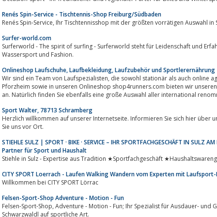
Renés Spin-Service - Tischtennis-Shop Freiburg/Südbaden
Renés Spin-Service, Ihr Tischtennisshop mit der größten vorrätigen Auswahl
Surfer-world.com
Surferworld - The spirit of surfing - Surferworld steht für Leidenschaft und Erf
Wassersport und Fashion.
Onlineshop Laufschuhe, Laufbekleidung, Laufzubehör und Sportlerernährung
Wir sind ein Team von Laufspezialisten, die sowohl stationär als auch online agieren. In unserem Ladengeschäft rennwerk in
Pforzheim sowie in unseren Onlineshop shop4runners.com bieten wir unseren
an. Natürlich finden Sie ebenfalls eine große Auswahl aller international renom
Sport Walter, 78713 Schramberg
Herzlich willkommen auf unserer Internetseite. Informieren Sie sich hier übe
Sie uns vor Ort.
STIEHLE SULZ | SPORT · BIKE · SERVICE – IHR SPORTFACHGESCHÄFT IN SULZ AM NEC
Partner für Sport und Haushalt
Stiehle in Sulz - Expertise aus Tradition ★Sportfachgeschäft ★Haushaltswareng
CITY SPORT Loerrach - Laufen Walking Wandern vom Experten mit Laufsport-
Willkommen bei CITY SPORT Lörrac
Felsen-Sport-Shop Adventure - Motion - Fun
Felsen-Sport-Shop, Adventure - Motion - Fun; Ihr Spezialist für Ausdauer- und Gesundheitssport. Erleben Sie den
Schwarzwaldl auf sportliche Art.