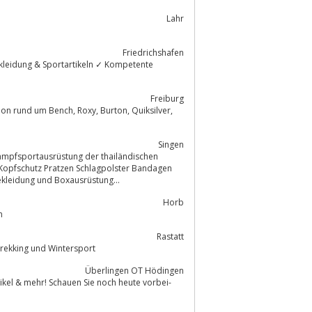
Lahr
Friedrichshafen
ekleidung & Sportartikeln ✓ Kompetente
Freiburg
oxy, Burton, Quiksilver,
Singen
Kopfschutz Pratzen Schlagpolster Bandagen
portbekleidung und Boxausrüstung...
Horb
n
Rastatt
führen ein vielfältiges Angebot an Bekleidung und Zubehör für Outdoor, Trekking und Wintersport
Überlingen OT Hödingen