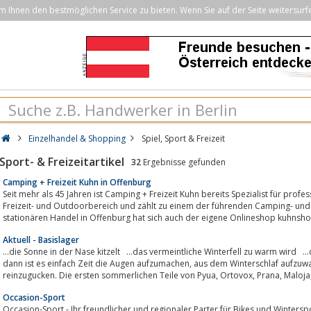
Ihnen den bestmöglichen Service zu bieten. Wenn Sie auf der Seite weitersurf
Einzelhandel & Shopping
Spiel, Sport & Freizeit
Sport- & Freizeitartikel
32
Ergebnisse gefunden
Camping + Freizeit Kuhn in Offenburg
Seit mehr als 45 Jahren ist Camping + Freizeit Kuhn bereits Spezialist für pro
Freizeit- und Outdoorbereich und zählt zu einem der führenden Camping- und
stationären Handel in Offenburg hat sich auch der eigene Onlineshop kuhnshop.
Aktuell - Basislager
…die Sonne in der Nase kitzelt …das vermeintliche Winterfell zu warm wird …d
dann ist es einfach Zeit die Augen aufzumachen, aus dem Winterschlaf aufzuwachen und einmal losgelöst bei uns
reinzugucken. Die ersten sommerlichen Teile von Pyua, Ortovox,
Occasion-Sport
Occasion-Sport - Ihr freundlicher und regionaler Parter für Bikes und Wintersp