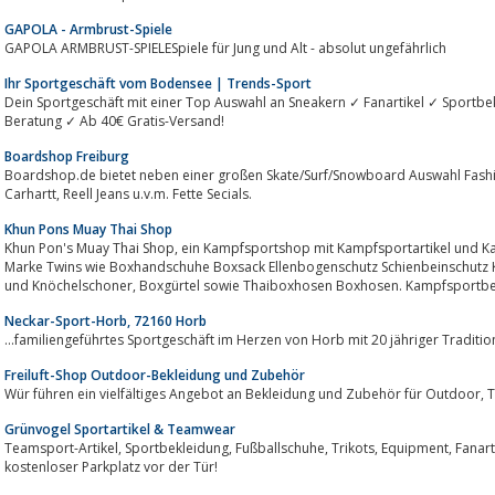
GAPOLA - Armbrust-Spiele
GAPOLA ARMBRUST-SPIELESpiele für Jung und Alt - absolut ungefährlich
Ihr Sportgeschäft vom Bodensee | Trends-Sport
Dein Sportgeschäft mit einer Top Auswahl an Sneakern ✓ Fanartikel ✓ Sportb
Beratung ✓ Ab 40€ Gratis-Versand!
Boardshop Freiburg
Boardshop.de bietet neben einer großen Skate/Surf/Snowboard Auswahl Fashion rund um Bench, R
Carhartt, Reell Jeans u.v.m. Fette Secials.
Khun Pons Muay Thai Shop
Khun Pon's Muay Thai Shop, ein Kampfsportshop mit Kampfsportartikel und Kampfsportausrüstung der thailändischen
Marke Twins wie Boxhandschuhe Boxsack Ellenbogenschutz Schienbeinschutz 
und Knöchelschoner, Boxgürtel sowie Thaiboxhosen Boxhosen. Kampfs
Neckar-Sport-Horb, 72160 Horb
...familiengeführtes Sportgeschäft im Herzen von Horb mit 20 jähriger Traditio
Freiluft-Shop Outdoor-Bekleidung und Zubehör
Wür 
Grünvogel Sportartikel & Teamwear
Teamsport-Artikel, Sportbekleidung, Fußballschuhe, Trikots, Equipment, Fanartikel & mehr! Schauen Sie noch heute vorbei-
kostenloser Parkplatz vor der Tür!