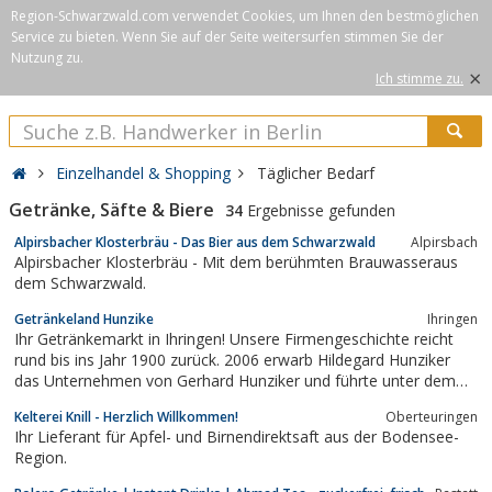
Region-Schwarzwald.com verwendet Cookies, um Ihnen den bestmöglichen
Service zu bieten. Wenn Sie auf der Seite weitersurfen stimmen Sie der
Nutzung zu.
×
Ich stimme zu.
Einzelhandel & Shopping
Täglicher Bedarf
Getränke, Säfte & Biere
34
Ergebnisse gefunden
Alpirsbacher Klosterbräu - Das Bier aus dem Schwarzwald
Alpirsbach
Alpirsbacher Klosterbräu - Mit dem berühmten Brauwasseraus
dem Schwarzwald.
Getränkeland Hunzike
Ihringen
Ihr Getränkemarkt in Ihringen! Unsere Firmengeschichte reicht
rund bis ins Jahr 1900 zurück. 2006 erwarb Hildegard Hunziker
das Unternehmen von Gerhard Hunziker und führte unter dem
Namen „Getränke Withum Ihringen“ das Unternehmen fort. Die
Kelterei Knill - Herzlich Willkommen!
Oberteuringen
Namensänderung in „Getränkeland Hunziker GbR“ erfolgte …
Ihr Lieferant für Apfel- und Birnendirektsaft aus der Bodensee-
Weiter
Region.