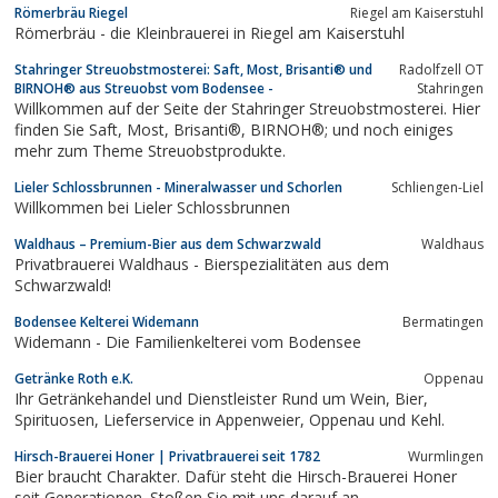
Römerbräu Riegel
Riegel am Kaiserstuhl
Römerbräu - die Kleinbrauerei in Riegel am Kaiserstuhl
Stahringer Streuobstmosterei: Saft, Most, Brisanti® und
Radolfzell OT
BIRNOH® aus Streuobst vom Bodensee -
Stahringen
Willkommen auf der Seite der Stahringer Streuobstmosterei. Hier
finden Sie Saft, Most, Brisanti®, BIRNOH®; und noch einiges
mehr zum Theme Streuobstprodukte.
Lieler Schlossbrunnen - Mineralwasser und Schorlen
Schliengen-Liel
Willkommen bei Lieler Schlossbrunnen
Waldhaus – Premium-Bier aus dem Schwarzwald
Waldhaus
Privatbrauerei Waldhaus - Bierspezialitäten aus dem
Schwarzwald!
Bodensee Kelterei Widemann
Bermatingen
Widemann - Die Familienkelterei vom Bodensee
Getränke Roth e.K.
Oppenau
Ihr Getränkehandel und Dienstleister Rund um Wein, Bier,
Spirituosen, Lieferservice in Appenweier, Oppenau und Kehl.
Hirsch-Brauerei Honer | Privatbrauerei seit 1782
Wurm­lin­gen
Bier braucht Charakter. Dafür steht die Hirsch-Brauerei Honer
seit Generationen. Stoßen Sie mit uns darauf an.