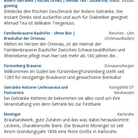
Bolero Getränke | Instant Drinks | Ahmad Tea - zuckerfrei, frisch,
Rastatt
günstig
Entdecke den frischen Geschmack der Bolero Getränke. Die
Instant Drinks sind zuckerfrei und auch für Diabetiker geeignet.
Ahmad Tea ist delikater Teegenuss.
Familienbrauerei Bauhöfer - Ulmer Bier |
Renchen - Ulm
Braukultur der Ortenau
(Ortenau/Baden)
Mitten im Herzen der Ortenau, ist die Heimat der
Familienbrauerei Bauhöfer.Zwischen Schwarzwaldhöhen und
Rheinebene pflegt man hier seit mehr als 160 Jahren die
„Braukultur der Ortenau“.
Fürstenberg Brauerei
Donaueschingen
Willkommen im Süden bei FürstenbergFürstenberg steht seit
1283 für einzigartige Braukunst und gewachsene Bierkultur
Getränke-Ketterer Lieferservice und
Königsfeld OT
Festservice
Neuhausen
bei Getränke Ketterer.de bekommen sie alles rund um ihre
Veranstaltung von dem Getränk bis zur Festbank
Moninger
Karlsruhe
Brauhandwerk, gute Zutaten und das was dabei herauskommt:
Leckere, charaktervolle Biere. Die Brauerei Moninger ist seit
ihrem Gründungsjahr 1856 eine feste Größe in Karlsruhe.