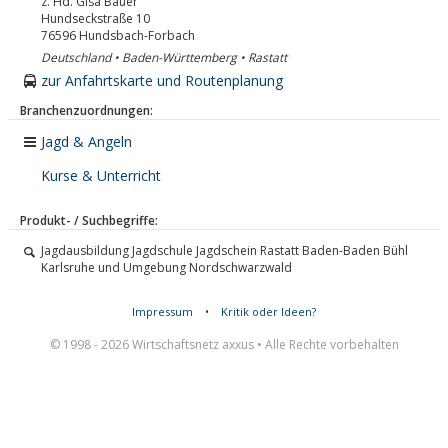
z. Hd. Gisa Bauer
Hundseckstraße 10
76596
Hundsbach-Forbach
Deutschland • Baden-Württemberg • Rastatt
zur Anfahrtskarte und Routenplanung
Branchenzuordnungen:
Jagd & Angeln
Kurse & Unterricht
Produkt- / Suchbegriffe:
Jagdausbildung Jagdschule Jagdschein Rastatt Baden-Baden Bühl
Karlsruhe und Umgebung Nordschwarzwald
Impressum
•
Kritik oder Ideen?
© 1998 - 2026 Wirtschaftsnetz axxus • Alle Rechte vorbehalten