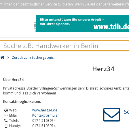
Ihnen den bestmöglichen Service zu bieten. Wenn Sie auf der Seite weitersurf
Zurück zum Suchergebnis
Herz34
Über Herz34
Privatadresse Bordell Villingen-Schwenningen sehr Diskret, schönes Ambient
komm´und lass Dich verwöhnen!
Kontaktmöglichkeiten:
Web:
www.herz34.de
S
EMail:
Kontaktformular
Telefon:
0174-5103974
Handy:
0174-5103974