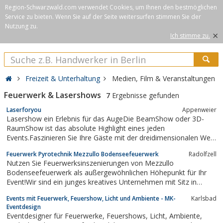
Region-Schwarzwald.com verwendet Cookies, um Ihnen den bestmöglichen
Service zu bieten. Wenn Sie auf der Seite weitersurfen stimmen Sie der
Nutzung zu.
×
Ich stimme zu.
Freizeit & Unterhaltung
Medien, Film & Veranstaltungen
Feuerwerk & Lasershows
7
Ergebnisse gefunden
Laserforyou
Appenweier
Lasershow ein Erlebnis für das AugeDie BeamShow oder 3D-
RaumShow ist das absolute Highlight eines jeden
Events.Faszinieren Sie Ihre Gäste mit der dreidimensionalen Welt
aus Laserlicht, Dunst und Musik.Aufwendige optische und
Feuerwerk Pyrotechnik Mezzullo Bodenseefeuerwerk
Radolfzell
mechanische Komponenten brechen den Laserstrahl über einen
Nutzen Sie Feuerwerksinszenierungen von Mezzullo
Kristall und erzeugen bis zu 16.8...
Bodenseefeuerwerk als außergewöhnlichen Höhepunkt für Ihr
Event!Wir sind ein junges kreatives Unternehmen mit Sitz in
Radolfzell am Bodensee. Wir beraten, choreographieren und
Events mit Feuerwerk, Feuershow, Licht und Ambiente - MK-
Karlsbad
führen Perfekt inszenierte Feuerwerke durch. Vom kleinen
Eventdesign
Geburtstagsfeuerwerk über Hochzeitsfeuerwerk bis...
Eventdesigner für Feuerwerke, Feuershows, Licht, Ambiente,