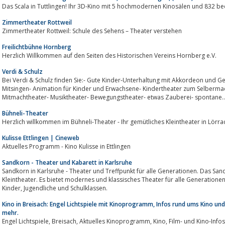
Das Scala in Tuttlingen! Ihr 3D-Kino mit 5 hochmodernen Kinosälen und 832 b
Zimmertheater Rottweil
Zimmertheater Rottweil: Schule des Sehens – Theater verstehen
Freilichtbühne Hornberg
Herzlich Willkommen auf den Seiten des Historischen Vereins Hornberg e.V.
Verdi & Schulz
Bei Verdi & Schulz finden Sie:- Gute Kinder-Unterhaltung mit Akkordeon und G
Mitsingen- Animation für Kinder und Erwachsene- Kindertheater zum Selberma
Mitmachtheater- Musiktheater- Bewegungstheater- etwas Zauberei- spontane..
Bühneli-Theater
Herzlich willkommen im Bühneli-Theater - Ihr gemütliches Kleintheater in 
Kulisse Ettlingen | Cineweb
Aktuelles Programm - Kino Kulisse in Ettlingen
Sandkorn - Theater und Kabarett in Karlsruhe
Sandkorn in Karlsruhe - Theater und Treffpunkt für alle Generationen. Das Sandkorn-T
Kleintheater. Es bietet modernes und klassisches Theater für alle Generationen, Comedy und Kabarett, sowie Theater f
Kinder, Jugendliche und Schulklassen.
Kino in Breisach: Engel Lichtspiele mit Kinoprogramm, Infos rund ums Kino und 
mehr.
Engel Lichtspiele, Breisach, Aktuelles Kinoprogramm, Kino, Film- und Kino-Infos, Online-Tickets, News, Events und vieles