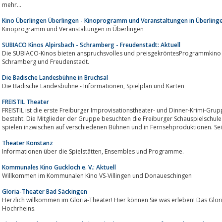
mehr...
Kino Überlingen Überlingen - Kinoprogramm und Veranstaltungen in Überling
Kinoprogramm und Veranstaltungen in Überlingen
SUBIACO Kinos Alpirsbach - Schramberg - Freudenstadt: Aktuell
Die SUBIACO-Kinos bieten anspruchsvolles und preisgekröntesProgrammkino a
Schramberg und Freudenstadt.
Die Badische Landesbühne in Bruchsal
Die Badische Landesbühne - Informationen, Spielplan und Karten
FREISTIL Theater
FREISTIL ist die erste Freiburger Improvisationstheater- und Dinner-Krimi-Gruppe, die nur aus ausgebildeten Schauspi
besteht. Die Mitglieder der Gruppe besuchten die Freiburger Schauspielschule
spielen inzwischen auf verschiedenen Bühnen und in Fernsehproduktionen. Seit 
Theater Konstanz
Informationen über die Spielstätten, Ensembles und Programme.
Kommunales Kino Guckloch e. V.: Aktuell
Willkommen im Kommunalen Kino VS-Villingen und Donaueschingen
Gloria-Theater Bad Säckingen
Herzlich willkommen im Gloria-Theater! Hier können Sie was erleben! Das Gloria
Hochrheins.