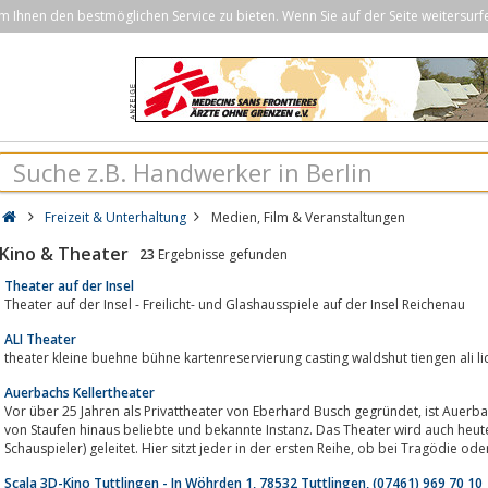
Ihnen den bestmöglichen Service zu bieten. Wenn Sie auf der Seite weitersurf
Freizeit & Unterhaltung
Medien, Film & Veranstaltungen
Kino & Theater
23
Ergebnisse gefunden
Theater auf der Insel
Theater auf der Insel - Freilicht- und Glashausspiele auf der Insel Reichenau
ALI Theater
theater kleine buehne bühne kartenreservierung casting waldshut tiengen ali lich
Auerbachs Kellertheater
Vor über 25 Jahren als Privattheater von Eberhard Busch gegründet, ist Auerbachs Kellertheater eine längst über die Grenzen
von Staufen hinaus beliebte und bekannte Instanz. Das Theater wird auch heute 
Schauspieler) geleitet. Hier sitzt jeder in der ersten Reihe, ob bei Tragödie
Scala 3D-Kino Tuttlingen - In Wöhrden 1, 78532 Tuttlingen, (07461) 969 70 10