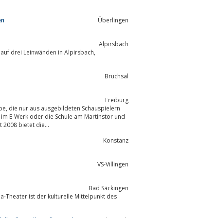
en
Überlingen
Alpirsbach
uf drei Leinwänden in Alpirsbach,
Bruchsal
Freiburg
elern
 im E-Werk oder die Schule am Martinstor und
2008 bietet die...
Konstanz
VS-Villingen
Bad Säckingen
-Theater ist der kulturelle Mittelpunkt des