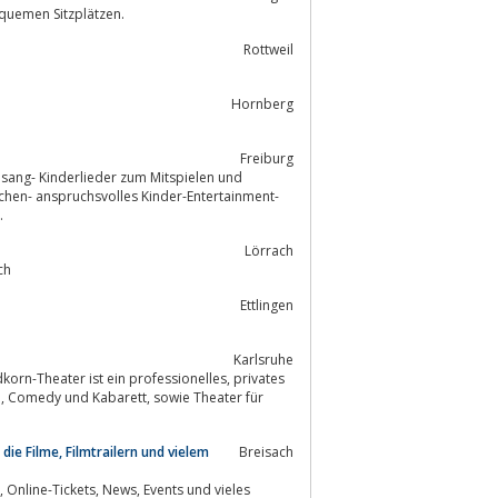
equemen Sitzplätzen.
Rottweil
Hornberg
Freiburg
esang- Kinderlieder zum Mitspielen und
chen- anspruchsvolles Kinder-Entertainment-
.
Lörrach
Lörrach
Ettlingen
Karlsruhe
heater ist ein professionelles, privates
ür
die Filme, Filmtrailern und vielem
Breisach