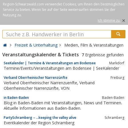
Region-Schwarzwald.com verwendet Cookies, um Ihnen den bestmöglichen
Service zu bieten. Wenn Sie auf der Seite weitersurfen stimmen Sie der
Nutzung zu.
×
Ich stimme zu.
Freizeit & Unterhaltung
Medien, Film & Veranstaltungen
Veranstaltungskalender & Tickets
7
Ergebnisse gefunden
SeeKalender | Termine & Veranstaltungen am Bodensee
Markdorf
Termine/Events/Veranstaltungen am Bodensee | SeeKalender
Verband Oberrheinischer Narrenzünfte
Freiburg
Verband Oberrheinischer Narrenzuenfte, Verband
Oberrheinischer Narrenzünfte, VON
in Baden-Baden
Baden-Baden
Blog in Baden-Baden mit Veranstaltungen, News und Terminen.
Aktuelle Informationen aus Baden-Baden.
PartySchramberg – …keeping the valley alive
Schramberg
Eventkalender der Region Schramberg