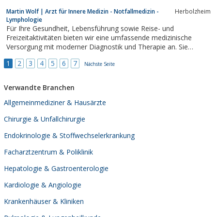
(Ultraschall/MRT/CT/Angiografie); konventionelle Diagnostik bis
Martin Wolf | Arzt für Innere Medizin - Notfallmedizin -
Herbolzheim
hin zur sportartspezifischen Spiro-/Laktat-/Leistungsdiagnostik
Lymphologie
Für Ihre Gesundheit, Lebensführung sowie Reise- und
Freizeitaktivitäten bieten wir eine umfassende medizinische
Versorgung mit moderner Diagnostik und Therapie an. Sie
erreichen uns barrierefrei im Gesundheitszentrum Herbolzheim.
1
2
3
4
5
6
7
Unsere Leistungen sind Hausärztliche Versorgung, Vorsorge,
Nächste Seite
Lymphödem, Gesundheitsprogramme für...
Verwandte Branchen
Allgemeinmediziner & Hausärzte
Chirurgie & Unfallchirurgie
Endokrinologie & Stoffwechselerkrankung
Facharztzentrum & Poliklinik
Hepatologie & Gastroenterologie
Kardiologie & Angiologie
Krankenhäuser & Kliniken