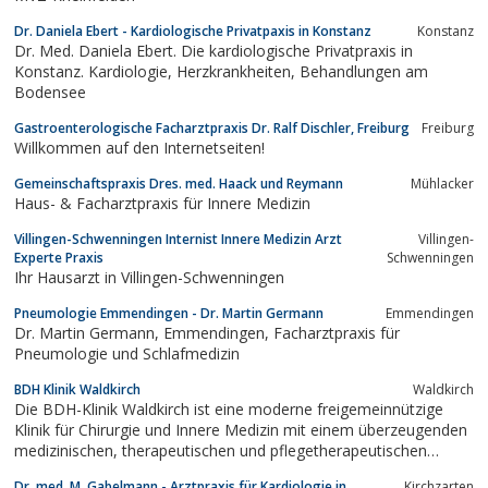
Dr. Daniela Ebert - Kardiologische Privatpaxis in Konstanz
Konstanz
Dr. Med. Daniela Ebert. Die kardiologische Privatpraxis in
Konstanz. Kardiologie, Herzkrankheiten, Behandlungen am
Bodensee
Gastroenterologische Facharztpraxis Dr. Ralf Dischler, Freiburg
Freiburg
Willkommen auf den Internetseiten!
Gemeinschaftspraxis Dres. med. Haack und Reymann
Mühlacker
Haus- & Facharztpraxis für Innere Medizin
Villingen-Schwenningen Internist Innere Medizin Arzt
Villingen-
Experte Praxis
Schwenningen
Ihr Hausarzt in Villingen-Schwenningen
Pneumologie Emmendingen - Dr. Martin Germann
Emmendingen
Dr. Martin Germann, Emmendingen, Facharztpraxis für
Pneumologie und Schlafmedizin
BDH Klinik Waldkirch
Waldkirch
Die BDH-Klinik Waldkirch ist eine moderne freigemeinnützige
Klinik für Chirurgie und Innere Medizin mit einem überzeugenden
medizinischen, therapeutischen und pflegetherapeutischen
Angebot in der Trägerschaft des BDH.
Dr. med. M. Gabelmann - Arztpraxis für Kardiologie in
Kirchzarten