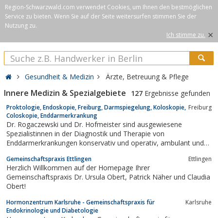
Region-Schwarzwald.com verwendet Cookies, um Ihnen den bestmöglichen
Service zu bieten. Wenn Sie auf der Seite weitersurfen stimmen Sie der
Nutzung zu.
×
Ich stimme zu.
Gesundheit & Medizin
Ärzte, Betreuung & Pflege
Innere Medizin & Spezialgebiete
127
Ergebnisse gefunden
Proktologie, Endoskopie, Freiburg, Darmspiegelung, Koloskopie,
Freiburg
Coloskopie, Enddarmerkrankung
Dr. Rogaczewski und Dr. Hofmeister sind ausgewiesene
Spezialistinnen in der Diagnostik und Therapie von
Enddarmerkrankungen konservativ und operativ, ambulant und
stationär. Zusätzlicher Schwerpunkt sind die Vorsorgekoloskopie
Gemeinschaftspraxis Ettlingen
Ettlingen
und die endoskopische Entfernung von Dickdarmpolypen. Eine
Herzlich Willkommen auf der Homepage Ihrer
moderne, eigenständige fachärztliche...
Gemeinschaftspraxis Dr. Ursula Obert, Patrick Näher und Claudia
Obert!
Hormonzentrum Karlsruhe - Gemeinschaftspraxis für
Karlsruhe
Endokrinologie und Diabetologie