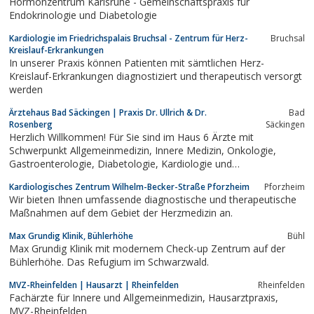
Hormonzentrum Karlsruhe - Gemeinschaftspraxis für
Endokrinologie und Diabetologie
Kardiologie im Friedrichspalais Bruchsal - Zentrum für Herz-
Bruchsal
Kreislauf-Erkrankungen
In unserer Praxis können Patienten mit sämtlichen Herz-
Kreislauf-Erkrankungen diagnostiziert und therapeutisch versorgt
werden
Ärztehaus Bad Säckingen | Praxis Dr. Ullrich & Dr.
Bad
Rosenberg
Säckingen
Herzlich Willkommen! Für Sie sind im Haus 6 Ärzte mit
Schwerpunkt Allgemeinmedizin, Innere Medizin, Onkologie,
Gastroenterologie, Diabetologie, Kardiologie und
naturheilkundliche Verfahren tätig.
Kardiologisches Zentrum Wilhelm-Becker-Straße Pforzheim
Pforzheim
Wir bieten Ihnen umfassende diagnostische und therapeutische
Maßnahmen auf dem Gebiet der Herzmedizin an.
Max Grundig Klinik, Bühlerhöhe
Bühl
Max Grundig Klinik mit modernem Check-up Zentrum auf der
Bühlerhöhe. Das Refugium im Schwarzwald.
MVZ-Rheinfelden | Hausarzt | Rheinfelden
Rheinfelden
Fachärzte für Innere und Allgemeinmedizin, Hausarztpraxis,
MVZ-Rheinfelden