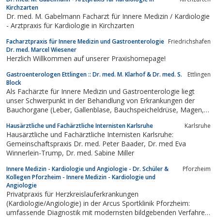
Kirchzarten
Dr. med. M. Gabelmann Facharzt für Innere Medizin / Kardiologie
- Arztpraxis für Kardiologie in Kirchzarten
Facharztpraxis für Innere Medizin und Gastroenterologie
Friedrichshafen
Dr. med. Marcel Wiesener
Herzlich Willkommen auf unserer Praxishomepage!
Gastroenterologen Ettlingen :: Dr. med. M. Klarhof & Dr. med. S.
Ettlingen
Block
Als Fachärzte für Innere Medizin und Gastroenterologie liegt
unser Schwerpunkt in der Behandlung von Erkrankungen der
Bauchorgane (Leber, Gallenblase, Bauchspeicheldrüse, Magen,
Dünn- und Dickdarm).
Hausärztliche und Fachärztliche Internisten Karlsruhe
Karlsruhe
Hausärztliche und Fachärztliche Internisten Karlsruhe:
Gemeinschaftspraxis Dr. med. Peter Baader, Dr. med Eva
Winnerlein-Trump, Dr. med. Sabine Miller
Innere Medizin - Kardiologie und Angiologie - Dr. Schüler &
Pforzheim
Kollegen Pforzheim - Innere Medizin - Kardiologie und
Angiologie
Privatpraxis für Herzkreislauferkrankungen
(Kardiologie/Angiologie) in der Arcus Sportklinik Pforzheim:
umfassende Diagnostik mit modernsten bildgebenden Verfahren