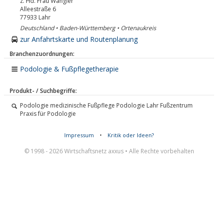
z. Hd. Frau Wangler
Alleestraße 6
77933
Lahr
Deutschland • Baden-Württemberg • Ortenaukreis
zur Anfahrtskarte und Routenplanung
Branchenzuordnungen:
Podologie & Fußpflegetherapie
Produkt- / Suchbegriffe:
Podologie medizinische Fußpflege Podologie Lahr Fußzentrum
Praxis für Podologie
Impressum
•
Kritik oder Ideen?
© 1998 - 2026 Wirtschaftsnetz axxus • Alle Rechte vorbehalten