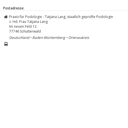
Postadresse:
Praxis für Podologie - Tatjana Lang, staatlich geprüfte Podologin
z. Hd. Frau Tatjana Lang
Im neuen Feld 12
77746
Schutterwald
Deutschland • Baden-Württemberg • Ortenaukreis