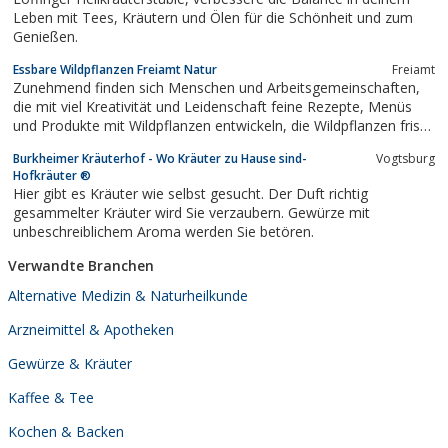
Leben mit Tees, Kräutern und Ölen für die Schönheit und zum
Genießen.
Essbare Wildpflanzen Freiamt Natur
Freiamt
Zunehmend finden sich Menschen und Arbeitsgemeinschaften,
die mit viel Kreativität und Leidenschaft feine Rezepte, Menüs
und Produkte mit Wildpflanzen entwickeln, die Wildpflanzen frisch
auf Märkten verkaufen oder Wildpflanzenführungen und ähnliche
Burkheimer Kräuterhof - Wo Kräuter zu Hause sind-
Vogtsburg
Naturerlebnisse anbieten.
Hofkräuter ®
Hier gibt es Kräuter wie selbst gesucht. Der Duft richtig
gesammelter Kräuter wird Sie verzaubern. Gewürze mit
unbeschreiblichem Aroma werden Sie betören.
Verwandte Branchen
Alternative Medizin & Naturheilkunde
Arzneimittel & Apotheken
Gewürze & Kräuter
Kaffee & Tee
Kochen & Backen