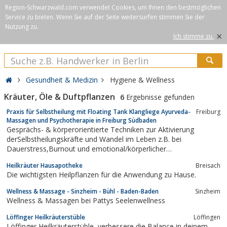
Region-Schwarzwald.com verwendet Cookies, um Ihnen den bestmöglichen
Service zu bieten. Wenn Sie auf der Seite weitersurfen stimmen Sie der
Nutzung zu.
×
Ich stimme zu.
Gesundheit & Medizin
Hygiene & Wellness
Kräuter, Öle & Duftpflanzen
6
Ergebnisse gefunden
Praxis für Selbstheilung mit Floating Tank Klangliege Ayurveda-
Freiburg
Massagen und Psychotherapie in Freiburg Südbaden
Gesprächs- & körperorientierte Techniken zur Aktivierung
derSelbstheilungskräfte und Wandel im Leben z.B. bei
Dauerstress,Burnout und emotional/körperlicher
Erschöpfung.Floating TankE I N F A C H M A L T R E I B E N L A S
Heilkräuter Hausapotheke
Breisach
S E N ...Ayurveda MassageK Ö R P E R & S E E L E B E R Ü H R E
Die wichtigsten Heilpflanzen für die Anwendung zu Hause.
N L...
Wellness & Massage - Sinzheim - Bühl - Baden-Baden
Sinzheim
Wellness & Massagen bei Pattys Seelenwellness
Löffinger Heilkräuterstüble
Löffingen
Löffinger Heilkräuterstüble, verbessere die Balance in deinem