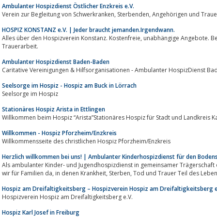
Ambulanter Hospizdienst Östlicher Enzkreis e.V.
Verein zur Begleitung von Schwerkranken, Sterbenden, Angehörig
HOSPIZ KONSTANZ e.V. | Jeder braucht jemanden.Irgendwann.
Alles über den Hospizverein Konstanz. Kostenfreie, unabhängige Angebote. Begleitung, Gruppenangebote, Beratung,
Trauerarbeit.
Ambulanter Hospizdienst Baden-Baden
Caritative Vereinigungen & Hilfsorganisationen - Ambulanter HospizDienst B
Seelsorge im Hospiz - Hospiz am Buck in Lörrach
Seelsorge im Hospiz
Stationäres Hospiz Arista in Ettlingen
Willkommen beim Hospiz “Arista”Stationäres Hospiz für Stadt und Landkreis K
Willkommen - Hospiz Pforzheim/Enzkreis
Willkommensseite des christlichen Hospiz Pforzheim/Enzkreis
Herzlich willkommen bei uns! | Ambulanter Kinderhospizdienst für den Boden
Als ambulanter Kinder- und Jugendhospizdienst in gemeinsamer Trägerschaft d
wir für Familien da, in denen Krankheit, Sterben, Tod und Trauer Teil 
Hospiz am Dreifaltigkeitsberg – Hospizverein Hospiz am Dreifaltigkeitsberg e
Hospizverein Hospiz am Dreifaltigkeitsberg e.V.
Hospiz Karl Josef in Freiburg