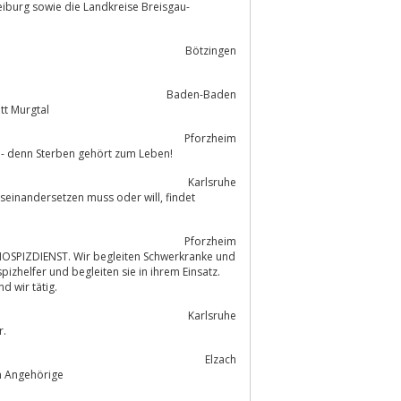
Freiburg sowie die Landkreise Breisgau-
Bötzingen
Baden-Baden
tt Murgtal
Pforzheim
e - denn Sterben gehört zum Leben!
Karlsruhe
Pforzheim
zhelfer und begleiten sie in ihrem Einsatz.
ind wir tätig.
Karlsruhe
r.
Elzach
n, Sterbende und deren Angehörige