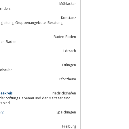
Mühlacker
en und Trauernden.
Konstanz
Baden-Baden
aden-Baden
Lörrach
Ettlingen
arlsruhe
Pforzheim
seekreis
Friedrichshafen
er Stiftung Liebenau und der Malteser sind
des Lebens sind.
.V.
Spaichingen
Freiburg