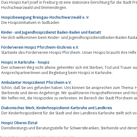
Das Hospiz Karl Josef in Freiburg ist eine stationäre Einrichtung für die Stadt 
Hochschwarzwald und Emmendingen.
Hospizbewegung Breisgau-Hochschwarzwald e. V.
Die Hospizinitiativen in Südbaden
Kinder- und Jugendhospizdienst Baden-Baden und Rastatt
Herzlich willkommen beim Kinder- und JugendhospizdienstBaden-Baden Rasta
Förderverein Hospiz Pforzheim-Enzkreis e.V.
Startseite des Förderverein Hospiz Pforzheim. Unser Hospiz braucht ihre Hilf
Hospiz in Karlsruhe - hospiz
Den schweren Weg nicht alleine gehenWer sich mit Sterben, Tod und Trauer auseinandersetzen muss oder will, findet
AnsprechpartnerInnen und Begleitung beim Hospiz in Karlsruhe.
Ambulanter Hospizdienst Pforzheim e.V.
Schön, daß Sie uns gefunden haben. Uns können Sie ansprechen zum Thema: HOSPIZDIENST. Wir begleiten Schwerkranke und
Sterbende und deren Angehörige. Wir qualifizieren Hospizhelferinnen und Hospi
Wir helfen mit, die Hospizidee zu verbreiten. Im Bereich der Stadt Pforzheim s
Diakonisches Werk, Kinderhospizdienst Karlsruhe und Landkreis
Der Kinderhospizdienst für die Stadt und den Landkreis Karlsruhe stellt sich vo
Hospiz Oberes Elztal
Dienstleistungs und Beratungsstelle für Schwerstkranke