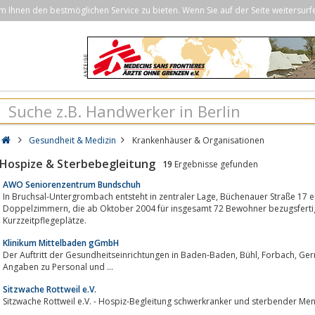
Ihnen den bestmöglichen Service zu bieten. Wenn Sie auf der Seite weitersurf
Gesundheit & Medizin
Krankenhäuser & Organisationen
Hospize & Sterbebegleitung
19
Ergebnisse gefunden
AWO Seniorenzentrum Bundschuh
In Bruchsal-Untergrombach entsteht in zentraler Lage, Büchenauer Straße 17 ein neues Pflegeheim mit 28 Einzel- und 22
Doppelzimmern, die ab Oktober 2004 für insgesamt 72 Bewohner bezugsfertig sind, mit dem Angebot zahlreicher
Kurzzeitpflegeplätze.
Klinikum Mittelbaden gGmbH
Der Auftritt der Gesundheitseinrichtungen in Baden-Baden, Bühl, Forbach, Gernsbach, Hub, Kuppenheim und Rastatt umfasst
Angaben zu Personal und ...
Sitzwache Rottweil e.V.
Sitzwache Rottweil e.V. - Hospiz-Begleitung schwerkranker und sterbender Me