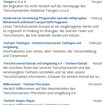
Tiengen u. U. e. V.
Tiengen
Wir begrüßen Sie recht herzlich auf der Homepage des
Tierschutzvereins Waldshut-Tiengen u.U.e.V
Hunde Katzen Vermittlung Pflegestellen Spenden Hilfsprojekte
Freiburg
MittelmeerkrankheitenTransporthilfe Flugpaten
Unser Tierschutzverein-Europa ist ein eingetragener Verein und
ist registriert in Freiburg im Breisgau. Wir sind ein Team von
Tierschützern, die Not leidende Hunde und Katzen
unterstützen.Die Gemeinnützigkeit wurde beim Finanzamt
Tierheim Tuttlingen - Kreistierschutzverein Tuttlingen und
Tuttlingen
Freiburg anerkannt.Wir helfen Hunden im In- aber auch im
Umgebung,
Ausland:Dazu gehören auch viele...
Informationen zum Verein, dem Tierheim, der Tiervermittlung
und Tierpension.
Tierschutzverein Rastatt und Umgebung e.V. › Tierheim Rastatt
Rastatt
Wir möchten Ihnen hier unseren Tierschutzverein und das
vereinseigene Tierheim vorstellen und Sie über unsere
Tierschutzarbeit informieren. Schauen Sie einfach einmal bei uns
vorbei und lernen Sie dabei auch unsere tierischen Schützlinge
Willkommen! - Tierheim Pforzheim
Pforzheim
kennen.
Herzlich Willkommen auf den Internetseiten des
Tierschutzvereins Pforzheim und Umgebung e.V.
Tierheim Singen-Hegau
Singen
Herzlich Willkommen beim Tierheim Singen!