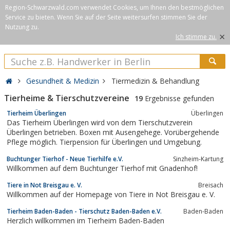
Region-Schwarzwald.com verwendet Cookies, um Ihnen den bestmöglichen
Service zu bieten. Wenn Sie auf der Seite weitersurfen stimmen Sie der
Nutzung zu.
×
Ich stimme zu.
Gesundheit & Medizin
Tiermedizin & Behandlung
Tierheime & Tierschutzvereine
19
Ergebnisse gefunden
Tierheim Überlingen
Überlingen
Das Tierheim Überlingen wird von dem Tierschutzverein
Überlingen betrieben. Boxen mit Ausengehege. Vorübergehende
Pflege möglich. Tierpension für Überlingen und Umgebung.
Buchtunger Tierhof - Neue Tierhilfe e.V.
Sinzheim-Kartung
Willkommen auf dem Buchtunger Tierhof mit Gnadenhof!
Tiere in Not Breisgau e. V.
Breisach
Willkommen auf der Homepage von Tiere in Not Breisgau e. V.
Tierheim Baden-Baden - Tierschutz Baden-Baden e.V.
Baden-Baden
Herzlich willkommen im Tierheim Baden-Baden