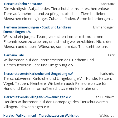
Tierschutzheim Konstanz
Konstanz
Die wichtigste Aufgabe des Tierschutzheims ist es, herrenlose
Tiere aufzunehmen und zu pflegen, bis diese Tiere bei lieben
Menschen ein endgültiges Zuhause finden. Gerne beherbergen
wir auch Privattiere, während die Besitzer auf Reisen sind.
Tierheim Emmendingen - Stadt und Landkreis
Emmendingen
Außerdem nehmen wir in Not geratene Wildtiere auf und leiten
Emmendingen e.V.
sie an Menschen weiter, die...
Wir sind ein junges Team, versuchen immer mit modernen
Erkenntnissen zu arbeiten, uns ständig weiterzubilden. Nicht der
Mensch und dessen Wünsche, sondern das Tier steht bei uns im
Vordergrund und wir versuchen individuell, ohne standardisierte
Tierheim Lahr
Lahr
Fragebögen, sondern im Gespräch, das passende Zuhause für
Willkommen auf den Internetseiten des Tierheim und
jedes Tier zu finden....
Tierschutzverein Lahr und Umgebung e.V.
Tierschutzverein Karlsruhe und Umgebung e.V
Karlsruhe
Tierschutzverein Karlsruhe und Umgebung e.V. - Hunde, Katzen,
Vögel, Tauben, Kleintiere. Wir bieten auch Pensionsplätze für
Hund und Katze. InformaTierschutzverein Karlsruhe und
Umgebung e.Vtionen zum Tierschutz im Einkaufskorb und über
Tierschutzverein Villingen-Schwenningen e.V.
Bad Dürrheim
artgerechte Tierhaltung.
Herzlich willkommen auf der Homepage des Tierschutzverein
Villingen-Schwenningen e.V.
Herzlich Willkommen! - Tierschutzverein Waldshut-
Waldshut-