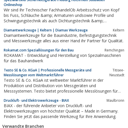
Onlineshop
Wir sind Ihr Technischer FachhandelOb Arbeitsschutz von Kopf
bis Fuss, Schläuche &amp; Armaturen undsowie Profile und
Schwingungstechnik als auch Dichtungstechnik &amp;
Isoliertechnik. Chemisch-Technische Produkte wie Klebetechnik
Diamantwerkzeuge | Keltern | Diamax Werkzeuge
Keltern
und Wartungsprodukte, Kunststoffhalbzeuge oder
Diamantwerkzeuge für die Bauindustrie, Befestigungstechnik
Industriebedarf, wir, Ihr kompetenter und...
und Messwerkzeuge alles aus einer Hand ihr Partner für Qualität.
Rokamat.com Speziallösungen für den Bau
Remchingen
ROKAMAT - Entwicklung und Herstellung von Spezialmaschinen
für das Bauhandwerk
Testo SE & Co. KGaA | Professionelle Messgeräte und
Titisee-
Messlösungen vom Weltmarktführer
Neustadt
Testo SE & Co. KGaA ist weltweiter Marktführer in der
Produktion und Distribution von Messgeräten und
Messsystemen. Testo bietet professionelle Messlösungen für
fast jede Anwendung.
Druckluft- und Elektrowerkzeuge - BIAX
Maulbronn
BIAX - der führende Anbieter von Druckluft- und
Elektrowerkzeugen von höchster Qualität – Made in Germany.
Finden Sie jetzt das passende Werkzeug für Ihre Anwendung.
Verwandte Branchen