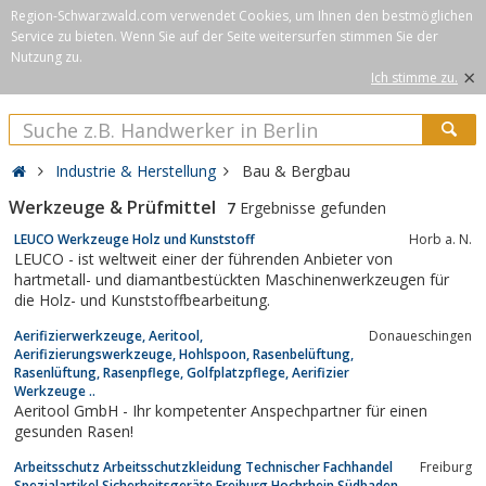
Region-Schwarzwald.com verwendet Cookies, um Ihnen den bestmöglichen
Service zu bieten. Wenn Sie auf der Seite weitersurfen stimmen Sie der
Nutzung zu.
×
Ich stimme zu.
Industrie & Herstellung
Bau & Bergbau
Werkzeuge & Prüfmittel
7
Ergebnisse gefunden
LEUCO Werkzeuge Holz und Kunststoff
Horb a. N.
LEUCO - ist weltweit einer der führenden Anbieter von
hartmetall- und diamantbestückten Maschinenwerkzeugen für
die Holz- und Kunststoffbearbeitung.
Aerifizierwerkzeuge, Aeritool,
Donaueschingen
Aerifizierungswerkzeuge, Hohlspoon, Rasenbelüftung,
Rasenlüftung, Rasenpflege, Golfplatzpflege, Aerifizier
Werkzeuge ..
Aeritool GmbH - Ihr kompetenter Anspechpartner für einen
gesunden Rasen!
Arbeitsschutz Arbeitsschutzkleidung Technischer Fachhandel
Freiburg
Spezialartikel Sicherheitsgeräte Freiburg Hochrhein Südbaden