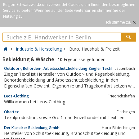
Region-Schwarzwald.com verwendet Cookies, um Ihnen den bestmöglichen
Service zu bieten. Wenn Sie auf der Seite weitersurfen stimmen Sie der
Nutzung zu.
×
Ich stimme zu.
Industrie & Herstellung
Büro, Haushalt & Freizeit
Bekleidung & Wäsche
10
Ergebnisse gefunden
Outdoor-, Behörden-, Arbeitsschutzbekleidung Ziegler Textil
Lautenbach
Ziegler Textil ist Hersteller von Outdoor- und Regenbekleidung,
Behördenbekleidung und Arbeitsschutzbekleidung. In den
Eigenschaften Gewicht, Ergonomie und Tragekomfort setzen wir
neue Maßstäbe. Interessierte haben die Möglichkeit des
Leos-Clothing
Friedrichshafen
Fabrikverkaufs.
Willkommen bei Leos-Clothing
Obertex
Fischingen
Textilproduktion, sowie Groß- und Einzelhandel mit Textilien
Der Klassiker Bekleidung GmbH
Horb-Bildechingen
Hersteller von Schutzbekleidung, Brandschutzbekleidung und