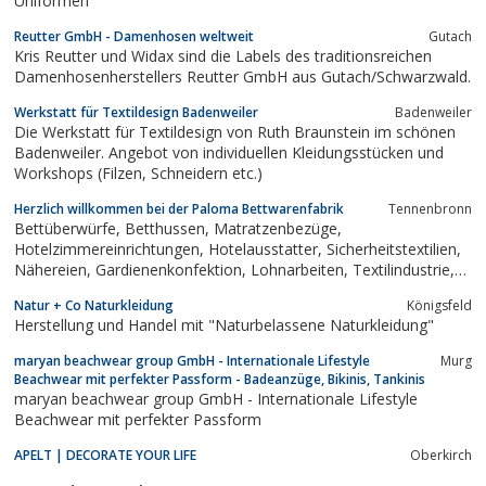
Uniformen
Reutter GmbH - Damenhosen weltweit
Gutach
Kris Reutter und Widax sind die Labels des traditionsreichen
Damenhosenherstellers Reutter GmbH aus Gutach/Schwarzwald.
Werkstatt für Textildesign Badenweiler
Badenweiler
Die Werkstatt für Textildesign von Ruth Braunstein im schönen
Badenweiler. Angebot von individuellen Kleidungsstücken und
Workshops (Filzen, Schneidern etc.)
Herzlich willkommen bei der Paloma Bettwarenfabrik
Tennenbronn
Bettüberwürfe, Betthussen, Matratzenbezüge,
Hotelzimmereinrichtungen, Hotelausstatter, Sicherheitstextilien,
Nähereien, Gardienenkonfektion, Lohnarbeiten, Textilindustrie,
Matratzen, Bettbezüge, Skirtings, Paloma, Steppungen,
Natur + Co Naturkleidung
Königsfeld
Volanttagesdecken, Tagesdecken
Herstellung und Handel mit "Naturbelassene Naturkleidung"
maryan beachwear group GmbH - Internationale Lifestyle
Murg
Beachwear mit perfekter Passform - Badeanzüge, Bikinis, Tankinis
maryan beachwear group GmbH - Internationale Lifestyle
Beachwear mit perfekter Passform
APELT | DECORATE YOUR LIFE
Oberkirch