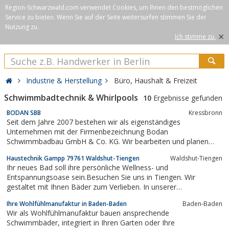
Region-Schwarzwald.com verwendet Cookies, um Ihnen den bestmöglichen
Service zu bieten. Wenn Sie auf der Seite weitersurfen stimmen Sie der
Nutzung zu.
×
Ich stimme zu.
Industrie & Herstellung
Büro, Haushalt & Freizeit
Schwimmbadtechnik & Whirlpools
10
Ergebnisse gefunden
BODAN SBB
Kressbronn
Seit dem Jahre 2007 bestehen wir als eigenständiges
Unternehmen mit der Firmenbezeichnung Bodan
Schwimmbadbau GmbH & Co. KG. Wir bearbeiten und planen
jeden ...
Haustechnik Gampp 79761 Waldshut-Tiengen
Waldshut-Tiengen
Ihr neues Bad soll ihre persönliche Wellness- und
Entspannungsoase sein.Besuchen Sie uns in Tiengen. Wir
gestaltet mit Ihnen Bäder zum Verlieben. In unserer
Bäderausstellung beraten wir Sie und lassen gemeinsam mit
Ihre Wohlfühlmanufaktur in Baden-Baden
Baden-Baden
Ihnen Ihr Traumbad entstehen. Dieses soll speziell auf ihre
Wir als Wohlfühlmanufaktur bauen ansprechende
Bedürfnisse zugeschnitten und für Ihren Geldbeutel...
Schwimmbäder, integriert in Ihren Garten oder Ihre