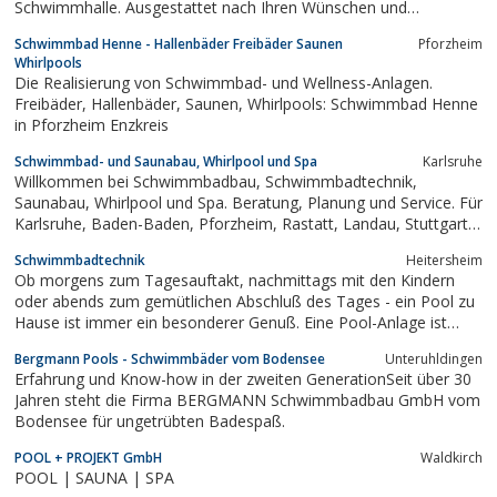
Schwimmhalle. Ausgestattet nach Ihren Wünschen und
Vorstellungen abgestimmt auf die technischen Anforderungen
Schwimmbad Henne - Hallenbäder Freibäder Saunen
Pforzheim
beim Poolbau. Bauen individuelle Saunen deren Gestaltung bei
Whirlpools
der Saunaplanung kaum Grenzen gesetzt werden. Wir arbeiten
Die Realisierung von Schwimmbad- und Wellness-Anlagen.
mit...
Freibäder, Hallenbäder, Saunen, Whirlpools: Schwimmbad Henne
in Pforzheim Enzkreis
Schwimmbad- und Saunabau, Whirlpool und Spa
Karls­ruhe
Willkommen bei Schwimmbadbau, Schwimmbadtechnik,
Saunabau, Whirlpool und Spa. Beratung, Planung und Service. Für
Karlsruhe, Baden-Baden, Pforzheim, Rastatt, Landau, Stuttgart,
Offenburg, Freiburg, Heilbronn, Heidelberg und Mannheim
Schwimmbadtechnik
Heitersheim
Ob morgens zum Tagesauftakt, nachmittags mit den Kindern
oder abends zum gemütlichen Abschluß des Tages - ein Pool zu
Hause ist immer ein besonderer Genuß. Eine Pool-Anlage ist
nicht nur funktional. Mit der richtigen Gestaltung und Ausstattung
Bergmann Pools - Schwimmbäder vom Bodensee
Unteruhldingen
ist sie ein wesentlicher Teil des Ambientes.Besonder abends
Erfahrung und Know-how in der zweiten GenerationSeit über 30
entfaltet das...
Jahren steht die Firma BERGMANN Schwimmbadbau GmbH vom
Bodensee für ungetrübten Badespaß.
POOL + PROJEKT GmbH
Waldkirch
POOL | SAUNA | SPA