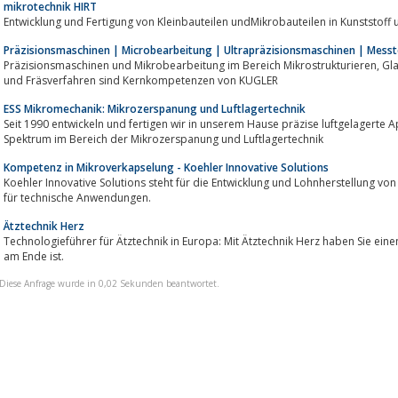
mikrotechnik HIRT
Entwicklung und Fertigung von Kleinbauteilen undMikrobauteilen in Kunststoff 
Präzisionsmaschinen | Microbearbeitung | Ultrapräzisionsmaschinen | Mess
Präzisionsmaschinen und Mikrobearbeitung im Bereich Mikrostrukturieren, Glanzflächen-Bearbeitung, Mikrolasern, Dreh-
und Fräsverfahren sind Kernkompetenzen von KUGLER
ESS Mikromechanik: Mikrozerspanung und Luftlagertechnik
Seit 1990 entwickeln und fertigen wir in unserem Hause präzise luftgelagerte
Spektrum im Bereich der Mikrozerspanung und Luftlagertechnik
Kompetenz in Mikroverkapselung - Koehler Innovative Solutions
Koehler Innovative Solutions steht für die Entwicklung und Lohnherstellung vo
für technische Anwendungen.
Ätztechnik Herz
Technologieführer für Ätztechnik in Europa: Mit Ätztechnik Herz haben Sie einen Partner, der dort anfängt, w
am Ende ist.
Diese Anfrage wurde in 0,02 Sekunden beantwortet.