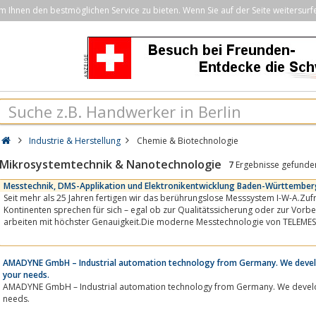
Ihnen den bestmöglichen Service zu bieten. Wenn Sie auf der Seite weitersurf
Industrie & Herstellung
Chemie & Biotechnologie
Mikrosystemtechnik & Nanotechnologie
7
Ergebnisse gefunde
Messtechnik, DMS-Applikation und Elektronikentwicklung Baden-Württember
Seit mehr als 25 Jahren fertigen wir das berührungslose Messsystem I-W-A.Zuf
Kontinenten sprechen für sich – egal ob zur Qualitätssicherung oder zur Vor
arbeiten mit höchster Genauigkeit.Die moderne Messtechnologie von TELEME
für viele...
AMADYNE GmbH – Industrial automation technology from Germany. We develo
your needs.
AMADYNE GmbH – Industrial automation technology from Germany. We develo
needs.