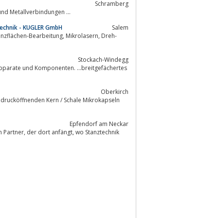
Schramberg
und Metallverbindungen ...
technik - KUGLER GmbH
Salem
Stockach-Windegg
 Apparate und Komponenten. ...breitgefächertes
Oberkirch
n drucköffnenden Kern / Schale Mikrokapseln
Epfendorf am Neckar
o Stanztechnik