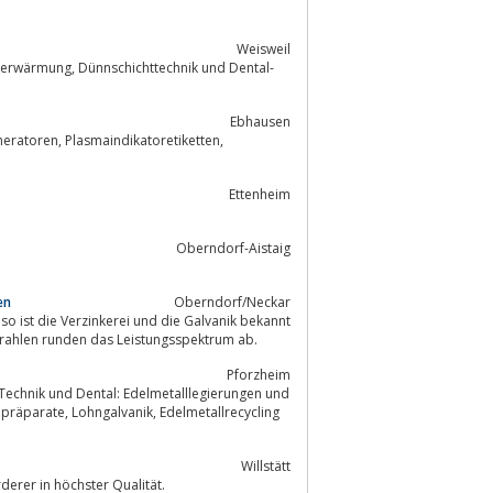
Weisweil
Ebhausen
Ettenheim
Oberndorf-Aistaig
en
Oberndorf/Neckar
o ist die Verzinkerei und die Galvanik bekannt
für die hervorragende Qualität. Chemisch Nickel, elektropolieren sowie Sandstrahlen runden das Leistungsspektrum ab.
Pforzheim
Willstätt
derer in höchster Qualität.