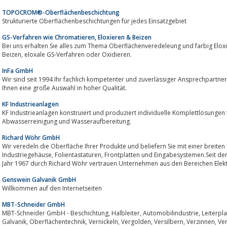
TOPOCROM®-Oberflächenbeschichtung
Strukturierte Oberflächenbeschichtungen für jedes Einsatzgebiet
GS-Verfahren wie Chromatieren, Eloxieren & Beizen
Bei uns erhalten Sie alles zum Thema Oberflächenveredeleung und farbig Eloxieren wie z
Beizen, eloxale GS-Verfahren oder Oxidieren.
InFa GmbH
Wir sind seit 1994 Ihr fachlich kompetenter und zuverlässiger Ansprechpartn
Ihnen eine große Auswahl in hoher Qualität.
KF Industrieanlagen
KF Industrieanlagen konstruiert und produziert individuelle Komplettlösungen für die Galvanisi
Abwasserreinigung und Wasseraufbereitung.
Richard Wöhr GmbH
Wir veredeln die Oberfläche Ihrer Produkte und beliefern Sie mit einer breit
Industriegehäuse, Folientastaturen, Frontplatten und Eingabesystemen.Seit der Firmengründung als Industrielackiererei im
Jahr 1967 durch Richard Wöhr vertrauen Unternehmen aus den Bereichen Elektr
Genswein Galvanik GmbH
Willkommen auf den Internetseiten
MBT-Schneider GmbH
MBT-Schneider GmbH - Beschichtung, Halbleiter, Automobilindustrie, Leiterplatten, Steckverbinder, Luftfahrt, Medizintechnik,
Galvanik, Oberflächentechnik, Vernickeln, Vergolden, Versilbern, Verzinnen, Verkupfern, Chemisch Nickel, Gestell- und