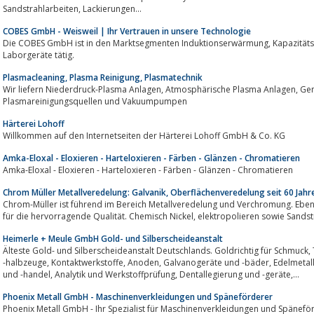
Sandstrahlarbeiten, Lackierungen...
COBES GmbH - Weisweil | Ihr Vertrauen in unsere Technologie
Die COBES GmbH ist in den Marktsegmenten Induktionserwärmung, Kapazitätserwärmung, Dünnschichttechnik und Dental-
Laborgeräte tätig.
Plasmacleaning, Plasma Reinigung, Plasmatechnik
Wir liefern Niederdruck-Plasma Anlagen, Atmosphärische Plasma Anlagen, Generatoren, Plasmaindikatoretiketten,
Plasmareinigungsquellen und Vakuumpumpen
Härterei Lohoff
Willkommen auf den Internetseiten der Härterei Lohoff GmbH & Co. KG
Amka-Eloxal - Eloxieren - Harteloxieren - Färben - Glänzen - Chromatieren
Amka-Eloxal - Eloxieren - Harteloxieren - Färben - Glänzen - Chromatieren
Chrom Müller Metallveredelung: Galvanik, Oberflächenveredelung seit 60 Jahr
Chrom-Müller ist führend im Bereich Metallveredelung und Verchromung. Ebens
Heimerle + Meule GmbH Gold- und Silberscheideanstalt
Älteste Gold- und Silberscheideanstalt Deutschlands. Goldrichtig für Schmuck, Technik und Dental: Edelmetalllegierungen und
-halbzeuge, Kontaktwerkstoffe, Anoden, Galvanogeräte und -bäder, Edelmetallpräparate, Lohngalvanik, Edelmetallrecycling
und -handel, Analytik und Werkstoffprüfung, Dentallegierung und -geräte,...
Phoenix Metall GmbH - Maschinenverkleidungen und Späneförderer
Phoenix Metall GmbH - Ihr Spezialist für Maschinenverkleidungen und Späneför