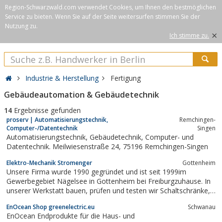
Region-Schwarzwald.com verwendet Cookies, um Ihnen den bestmöglichen
Service zu bieten. Wenn Sie auf der Seite weitersurfen stimmen Sie der
Nutzung zu.
×
Ich stimme zu.
Industrie & Herstellung
Fertigung
Gebäudeautomation & Gebäudetechnik
14
Ergebnisse gefunden
proserv | Automatisierungstechnik,
Remchingen-
Computer-/Datentechnik
Singen
Automatisierungstechnik, Gebäudetechnik, Computer- und
Datentechnik. Meilwiesenstraße 24, 75196 Remchingen-Singen
Elektro-Mechanik Stromenger
Gottenheim
Unsere Firma wurde 1990 gegründet und ist seit 1999im
Gewerbegebiet Nägelsee in Gottenheim bei Freiburgzuhause. In
unserer Werkstatt bauen, prüfen und testen wir Schaltschränke,
Verteiler und Steuerungen,in unseren Büroräumen arbeiten wir
EnOcean Shop greenelectric.eu
Schwanau
an CAD/CAE undSPS-Arbeitsplätzen.Sämtliche auf dem Elektro-
EnOcean Endprodukte für die Haus- und
Sektor vorkommenden...