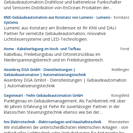
Gebäudeautomation.Drahtlose und batterielose Funkschalter
und Sensoren.Distribution von EnOcean-Produkten der
Hersteller: Peha Honeywell, Thermokon, BSC, Omnio, Eltako,
KNX-Gebäudeautomation aus Konstanz von Lumenic - Lumenic-
Konstanz
Echoflex, Hoppe, Opus.
Systems
Lumenic aus Konstanz am Bodensee ist Ihr KNX und DALI
Partner für vernetzte Gebäudeautomation, nnovative
Lichtsteuersysteme und LED-Technologien.
Home - Kabelverlegung im Hoch- und Tiefbau
Forst
Kabelbau, Freileitungsbau und Ortsnetzrückbau im
Niederspannungsbereich und im Freileitungsbereich.
Aisenbrey DGA GmbH - Dienstleistungen |
Knittlingen
Gebäudeautomation | Automatisierungstechnik
Aisenbrey DGA GmbH - Dienstleistungen | Gebäudeautomation
| Automatisierungstechnik
Gegenwart - Fiehn Gebäudeautomation GmbH
Königsfeld
Punktgenau im Gebäudemanagement. Als Fachbetrieb mit über
40 Jahren Erfahrung ist Fiehn Ihr zuverlässiger Partner: in der
klassischen Steuerungstechnik ebenso wie bei der
gewerkeübergreifenden Automation mit PC-visualisierter
hns Elektrotechnik - Elektroanlagen und Haushaltstechnik
Rheinstetten
Leittechnik und OPC-Server-gestützten
Wir installieren die unterschiedlichsten elektrischen Anlagen - von
Kommunikationsmöglichkeiten
individueller Lichttechnik oder Verkabelungen für Netzwerke bis