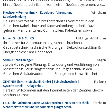
hin zu Gebäudetechnik und kompletten Gebäudesystemen, wie
beispielsweise Smart Home
Prechter + Renner GmbH - Kabeldurchführung und
Wimsheim
Kabelverbindung
Bei uns erwartet Sie ein breitgefächertes Sortiment in den
Bereichen Kabelschutz und Kabelverbindungstechnik. Dazu
gehören Membrantüllen, Gummitüllen, Kabeltüllen sowie
Durchführungstüllen, Tüllen, Knickschutztüllen und Schutzkappen.
Moser GmbH & Co. KG
Uhldingen-Mühlhofen
Des Weiteren führen wir Kabelschuhe, Flachstecker,
Ihr Partner für Automatisierung, Schaltschrankbau,
Flachsteckhülsen, Aderendhülsen...
Gebäudetechnik, technische Prüfungen, Elektrokonstruktion &
Energiespeicher am Bodensee!
Schmid Schaltanlagen
Hüfingen
...projektbezogene Planung, Entwicklung und Ausführung von
Messtechnik, Steuerungstechnik und Regeltechnik in den
Bereichen Gebäudeautomation, Energie- und Umwelttechnik
ZENTNER Elektrik-Mechanik GmbH | Feinblechtechnik |
Freiburg
Systemtechnik | Anlagenbau
Herzlich Willkommen auf den Internetseiten der Zentner Elektrik-
Mechanik GmbH
ETEC - Ihr Fachmann Sache Gebäudetechnik, Netzwerktechnik,
Pforzheim
Sicherheitstechnik und Videoübertragungstechnik