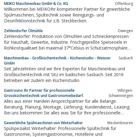
MEIKO Maschinenbau GmbH & Co. KG
Offenburg
Willkommen bei MEIKOIhr kompetenter Partner für gewerbliche
Spülmaschinen, Spültechnik sowie Reinigungs- und
Desinfektionstechnik für z.B. Steckbecken.
Zehlendorfer Ölmühle
Owingen
Zehlendorfer: Produktion von Ölmühlen und Schneckenpressen
für Haushalt, Gewerbe, Industrie. Frischgepreßte Speiseoele in
Rohkostqualitaet bei maximal 37°Celsius in Schutzatmosphäre
hergestellt.
Maschinenbau - Großküchentechnik - Küchenstudio - Weisser
Sasbach
GmbH
Seit Jahrzehnten sind wir Ihre Experten für Maschinenbau und
Großküchentechnik mit Sitz im badischen Sasbach. Seit 2016
betreiben wir zudem ein Küchenstudio
Gastrouno Ihr Partner für professionelle
Villingen-
Grossküchentechnik und Gastronomiebedarf.
Schwenningen
Alles aus einer Handein Ansprechpartner für alle Belange.
Beratung, Planung, Montage, Lieferung, Kundendienst, Leasing.
Bei uns bekommen Sie alles was Sie für Ihre professionelle
Gastronomie Austellung benötigen, mit der Garantie auf Qualität
Gewerbliche Spülmaschinen von Winterhalter
Meckenbeuren
zu einem günstigen Preis.Für jeden das passende GerätWir
Spülspezialist Winterhalter: Professionelle Spültechnik für
führen ein...
Gastronomie, Systemgastronomie, Hotellerie und