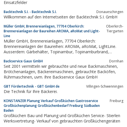
Einsatzfelder
Backtechnik S.I. - Backtechnik S.I.
Donaueschingen
Willkommen auf den Internetseiten der Backtechnik S.I. GmbH
Müller GmbH, Brennereianlagen, 77704 Oberkirch:
Oberkirch-
Brennereianlagen der Baureihen AROMA, aRoMat und Light-
Tiergarten
Line
Müller GmbH, Brennereianlagen, 77704 Oberkirch:
Brennereianlagen der Baureihen: AROMA, aRoMat, LightLine.
Ausserdem: Gärbehälter, Topinambur, Topinamburbrand,
Topinamburanbau, Edelbrand, Maischepumpen,
Backservice Gaux GmbH
Dornhan
Schlempepumpen, Kreiselpumpen, Schichtenfilter, Rundfilter,
Seit 2001 vermitteln wir gebrauchte und neue Backmaschinen,
Gärbottich, Maischbottich, Schankanlagen,...
Brötchenanlagen, Bäckereimaschinen, gebrauchte Backöfen,
Rührmaschinen, uvm. Ihre Backservice Gaux GmbH
GBT Fördertechnik - GBT GmbH de
Villingen-Schwenningen
Die Technik für Ihre Bäckerei.
KONSTANZER Planung Verkauf Großküchen Gastroservice
Freiburg
Großküchenplanung Großküchenbedarf Freiburg Südbaden
Baden
Großküchen Bau und Planung und Großküchen Service- Stierlen
Werksvertretung- Verkauf von gebrauchten Großküchengeräten