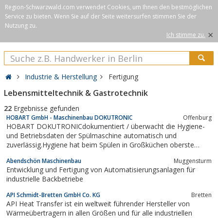
Region-Schwarzwald.com verwendet Cookies, um Ihnen den bestmöglichen
Service zu bieten. Wenn Sie auf der Seite weitersurfen stimmen Sie der
Nutzung zu.
×
Ich stimme zu.
Industrie & Herstellung
Fertigung
Lebensmitteltechnik & Gastrotechnik
22
Ergebnisse gefunden
HOBART GmbH - Maschinenbau DOKUTRONIC
Offenburg
HOBART DOKUTRONICdokumentiert / überwacht die Hygiene-
und Betriebsdaten der Spülmaschine automatisch und
zuverlässig.Hygiene hat beim Spülen in Großküchen oberste
Priorität.Mit der HOBART DOKUTRONIC werden alle nach
Abendschön Maschinenbau
Muggensturm
HACCP erforderlichen Daten einer Spülmaschine einfach,
Entwicklung und Fertigung von Automatisierungsanlagen für
zuverlässig und automatisch dokumentiert.Damit gehen...
industrielle Backbetriebe
API Schmidt-Bretten GmbH Co. KG
Bretten
API Heat Transfer ist ein weltweit führender Hersteller von
Wärmeübertragern in allen Größen und für alle industriellen