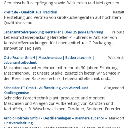
Gemeinschaftsverpflegung sowie Bäckereien und Metzgereien.
krefft.de - Qualität aus Tradition
Rastatt
Herstellung und Vertrieb von Großküchengeräten auf höchstem
Qualitätsniveau
Lebensmittelverpackung Hersteller | Über 25 Jahre Erfahrung
Freiburg
Lebensmittelverpackung Hersteller ✓ Führender Anbieter von
Kunststoffverpackungen für Lebensmittel ► IIC Packaging -
Innovation seit 1999
Otto Fischer GmbH | Maschinenbau | Bäckereitechnik |
Waldkirch
Lebensmitteltechnik
Maschinenbauunternehmen mit mehr als 30 Jahren Erfahrung.
Maschinenbau ist unsere Stärke, zusätzlich bieten wir Service in
den Bereichen Bäckereitechnik, Lebensmitteltechnik und
Lohnfertigung.
Schneider-FT GmbH - Aufbereitung von Wurzel- und
Villingendorf
Knollengemüse
Schneider Fördertechnik plant, produziert und montiert
Maschinen und Anlagen zur Aufbereitung von Karotten und
Kartoffeln, z. B. Waschmaschinen, Trockner, Sortierer, Enterder,
Poliermaschinen, Förderbänder und Bunker.
Arnold Holstein GmbH – Destillieranlagen – Brennereizubehör –
Markdorf
Obstverarbeitung