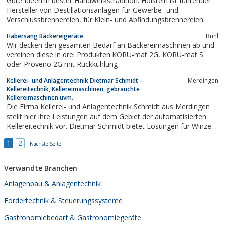
Gute Ideen in bester Handwerkstradition. Holstein ist führender
Hersteller von Destillationsanlagen für Gewerbe- und
Verschlussbrennereien, für Klein- und Abfindungsbrennereien
sowie für Sonderanfertigungen. Als führender Anlagenbauer
Habersang Bäckereigeräte
Bühl
bieten wir Brennereien für kleine Füllmengen von 5 bis 150 Litern
Wir decken den gesamten Bedarf an Bäckereimaschinen ab und
sowie für gewerbliche und...
vereinen diese in drei Produkten.KORÜ-mat 2G, KORÜ-mat S
oder Proveno 2G mit Rückkühlung
Kellerei- und Anlagentechnik Dietmar Schmidt -
Merdingen
Kellereitechnik, Kellereimaschinen, gebrauchte
Kellereimaschinen uvm.
Die Firma Kellerei- und Anlagentechnik Schmidt aus Merdingen
stellt hier ihre Leistungen auf dem Gebiet der automatisierten
Kellereitechnik vor. Dietmar Schmidt bietet Lösungen für Winzer
und Betriebe aus der Lebensmittelindustrie, Brauereien, Pharma-
1
2
und Spirituosenindustrie.
Nächste Seite
Verwandte Branchen
Anlagenbau & Anlagentechnik
Fördertechnik & Steuerungssysteme
Gastronomiebedarf & Gastronomiegeräte