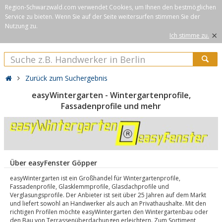
Region-Schwarzwald.com verwendet Cookies, um Ihnen den bestmöglichen
Service zu bieten. Wenn Sie auf der Seite weitersurfen stimmen Sie der
Nutzung zu.
×
Ich stimme zu.
Zurück zum Suchergebnis
easyWintergarten - Wintergartenprofile,
Fassadenprofile und mehr
Über easyFenster Göpper
easyWintergarten ist ein Großhandel für Wintergartenprofile,
Fassadenprofile, Glasklemmprofile, Glasdachprofile und
Verglasungsprofile. Der Anbieter ist seit über 25 Jahren auf dem Markt
und liefert sowohl an Handwerker als auch an Privathaushalte. Mit den
richtigen Profilen möchte easyWintergarten den Wintergartenbau oder
den Bau von Terrassenüberdachungen erleichtern. Zum Sortiment