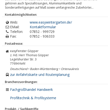
gehören auch Speziallösungen, Aluminiumkantteile und
Sonderanfertigungen auf Maß sowie umfangreiche Zubehörtei...
Kontaktmöglichkeiten:
Web:
www.easywintergarten.de/
EMail:
Kontaktformular
Telefon:
07852 - 999729
Fax:
07852 - 936333
Postadresse:
easyFenster Göpper
z. Hd. Herr Thomas Göpper
Legelshurster Str. 3
77694
Kehl
Deutschland • Baden-Württemberg • Ortenaukreis
zur Anfahrtskarte und Routenplanung
Branchenzuordnungen:
Fachgroßhandel Handwerk
Profiltechnik & Profilsysteme
Produkt- / Suchbegriffe: