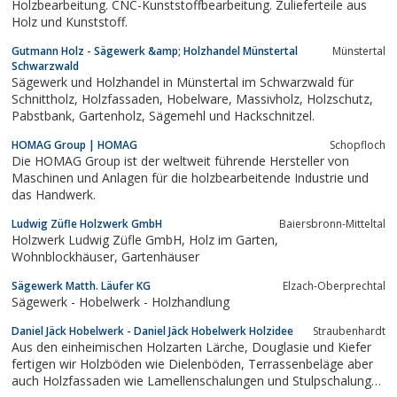
Holzbearbeitung. CNC-Kunststoffbearbeitung. Zulieferteile aus
Holz und Kunststoff.
Gutmann Holz - Sägewerk &amp; Holzhandel Münstertal
Münstertal
Schwarzwald
Sägewerk und Holzhandel in Münstertal im Schwarzwald für
Schnittholz, Holzfassaden, Hobelware, Massivholz, Holzschutz,
Pabstbank, Gartenholz, Sägemehl und Hackschnitzel.
HOMAG Group | HOMAG
Schopfloch
Die HOMAG Group ist der weltweit führende Hersteller von
Maschinen und Anlagen für die holzbearbeitende Industrie und
das Handwerk.
Ludwig Züfle Holzwerk GmbH
Baiersbronn-Mitteltal
Holzwerk Ludwig Züfle GmbH, Holz im Garten,
Wohnblockhäuser, Gartenhäuser
Sägewerk Matth. Läufer KG
Elzach-Oberprechtal
Sägewerk - Hobelwerk - Holzhandlung
Daniel Jäck Hobelwerk - Daniel Jäck Hobelwerk Holzidee
Straubenhardt
Aus den einheimischen Holzarten Lärche, Douglasie und Kiefer
fertigen wir Holzböden wie Dielenböden, Terrassenbeläge aber
auch Holzfassaden wie Lamellenschalungen und Stulpschalungen