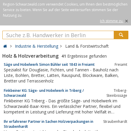
Region-Schwarzwald.com verwendet Cookies, um Ihnen den bestmöglichen
Service zu bieten. Wenn Sie auf der Seite weitersurfen stimmen Sie der
Nutzung zu.
×
Ich stimme zu.
Industrie & Herstellung
Land & Forstwirtschaft
Holz & Holzverarbeitung
41
Ergebnisse gefunden
Säge und Hobelwerk Simon Bühler seit 1843 in Freiamt
Freiamt
Spezialist für Douglasie, Fichten, und Tannen - Bauholz nach
Liste, Bohlen, Bretter, Latten, Rauspund, Blockware, Balken,
Bretter und Terrassenholz
Finkbeiner KG: Säge- und Hobelwerk in Triberg /
Triberg-
Schwarzwald
Steinbissäge
Finkbeiner KG Triberg - Das größte Säge- und Hobelwerk im
Schwarzwald-Baar-Kreis. Ein verlässlicher Partner, flexibel und
kompetent in Leistung und Lieferung mit hoher Vielfalt in
Sortiment und Angebot.Trocknung und Imprägnierung
Ihr erfahrener Partner in Sachen Holzverpackungen in
Straubenhardt
Straubenhardt