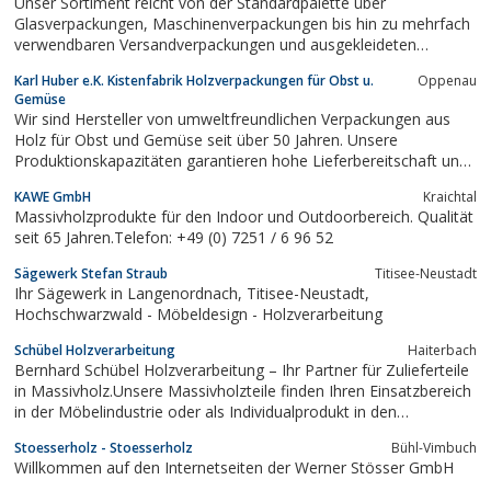
Unser Sortiment reicht von der Standardpalette über
Glasverpackungen, Maschinenverpackungen bis hin zu mehrfach
verwendbaren Versandverpackungen und ausgekleideten
Messekisten.
Karl Huber e.K. Kistenfabrik Holzverpackungen für Obst u.
Oppenau
Gemüse
Wir sind Hersteller von umweltfreundlichen Verpackungen aus
Holz für Obst und Gemüse seit über 50 Jahren. Unsere
Produktionskapazitäten garantieren hohe Lieferbereitschaft und
schnellen Service. Wir liefern bundesweit mit eigenen LKW's.
KAWE GmbH
Kraichtal
Massivholzprodukte für den Indoor und Outdoorbereich. Qualität
seit 65 Jahren.Telefon: +49 (0) 7251 / 6 96 52
Sägewerk Stefan Straub
Titisee-Neustadt
Ihr Sägewerk in Langenordnach, Titisee-Neustadt,
Hochschwarzwald - Möbeldesign - Holzverarbeitung
Schübel Holzverarbeitung
Haiterbach
Bernhard Schübel Holzverarbeitung – Ihr Partner für Zulieferteile
in Massivholz.Unsere Massivholzteile finden Ihren Einsatzbereich
in der Möbelindustrie oder als Individualprodukt in den
unterschiedlichsten Industrieunternehmen.Wir bieten Ihnen eine
Stoesserholz - Stoesserholz
Bühl-Vimbuch
Vielzahl verschiedener Leisten mit unterschiedlichen
Willkommen auf den Internetseiten der Werner Stösser GmbH
Querschnitten, Formen und...