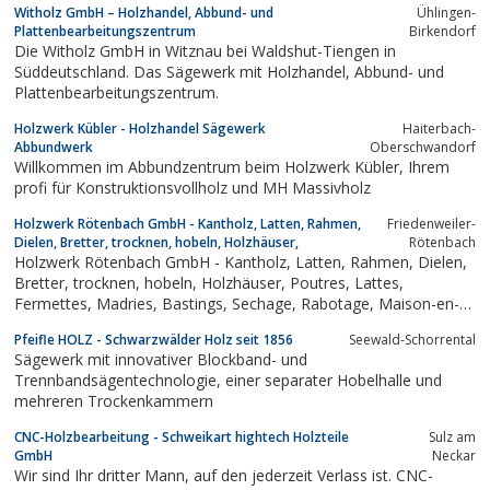
Witholz GmbH – Holzhandel, Abbund- und
Ühlingen-
Plattenbearbeitungszentrum
Birkendorf
Die Witholz GmbH in Witznau bei Waldshut-Tiengen in
Süddeutschland. Das Sägewerk mit Holzhandel, Abbund- und
Plattenbearbeitungszentrum.
Holzwerk Kübler - Holzhandel Sägewerk
Haiterbach-
Abbundwerk
Oberschwandorf
Willkommen im Abbundzentrum beim Holzwerk Kübler, Ihrem
profi für Konstruktionsvollholz und MH Massivholz
Holzwerk Rötenbach GmbH - Kantholz, Latten, Rahmen,
Friedenweiler-
Dielen, Bretter, trocknen, hobeln, Holzhäuser,
Rötenbach
Holzwerk Rötenbach GmbH - Kantholz, Latten, Rahmen, Dielen,
Bretter, trocknen, hobeln, Holzhäuser, Poutres, Lattes,
Fermettes, Madries, Bastings, Sechage, Rabotage, Maison-en-
bois, Squared timber, laths, boards, kiln dry, planing, wooden
Pfeifle HOLZ - Schwarzwälder Holz seit 1856
Seewald-Schorrental
houses, Vigas, Rastreles, Tablones, Secado, Cepillado, KVH, Duo
Sägewerk mit innovativer Blockband- und
Lam,...
Trennbandsägentechnologie, einer separater Hobelhalle und
mehreren Trockenkammern
CNC-Holzbearbeitung - Schweikart hightech Holzteile
Sulz am
GmbH
Neckar
Wir sind Ihr dritter Mann, auf den jederzeit Verlass ist. CNC-