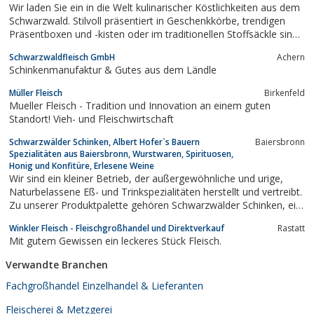
Wir laden Sie ein in die Welt kulinarischer Köstlichkeiten aus dem
Schwarzwald. Stilvoll präsentiert in Geschenkkörbe, trendigen
Präsentboxen und -kisten oder im traditionellen Stoffsäckle sind
unsere Präsente für jeden Anlass (z. B. als Kundengeschenke)
Schwarzwaldfleisch GmbH
Achern
und jedes Budget ein geschmackvolles Dankeschön. Ob
Schinkenmanufaktur & Gutes aus dem Ländle
Schinken,...
Müller Fleisch
Birkenfeld
Mueller Fleisch - Tradition und Innovation an einem guten
Standort! Vieh- und Fleischwirtschaft
Schwarzwälder Schinken, Albert Hofer`s Bauern
Baiersbronn
Spezialitäten aus Baiersbronn, Wurstwaren, Spirituosen,
Honig und Konfitüre, Erlesene Weine
Wir sind ein kleiner Betrieb, der außergewöhnliche und urige,
Naturbelassene Eß- und Trinkspezialitäten herstellt und vertreibt.
Zu unserer Produktpalette gehören Schwarzwälder Schinken, ein
breites Honigsortiment und Konfitüre, erlesene Spirituosen,
Winkler Fleisch - Fleischgroßhandel und Direktverkauf
Rastatt
mundige Fruchtweine und original Schwarzwälder Wurstwaren.
Mit gutem Gewissen ein leckeres Stück Fleisch.
Verwandte Branchen
Fachgroßhandel Einzelhandel & Lieferanten
Fleischerei & Metzgerei