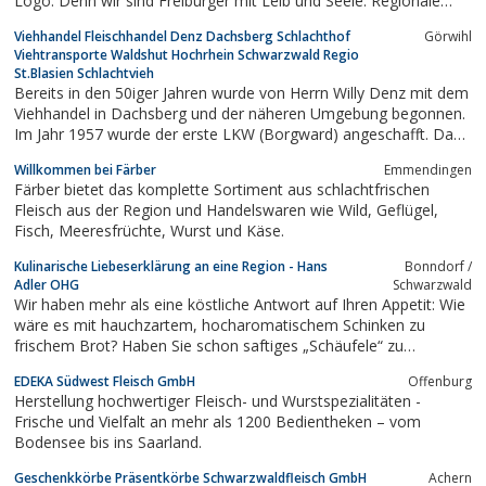
Logo. Denn wir sind Freiburger mit Leib und Seele. Regionale
Partner aus Südbaden und Nordbaden bestärken unsere
Viehhandel Fleischhandel Denz Dachsberg Schlachthof
Görwihl
Heimatverbundenheit. Nicht zuletzt verpflichten wir uns dem
Viehtransporte Waldshut Hochrhein Schwarzwald Regio
Schwarzwald und seinen Schwarzwälder...
St.Blasien Schlachtvieh
Bereits in den 50iger Jahren wurde von Herrn Willy Denz mit dem
Viehhandel in Dachsberg und der näheren Umgebung begonnen.
Im Jahr 1957 wurde der erste LKW (Borgward) angeschafft. Das
Schlachtvieh wurde damals zum größten Teil an den städtischen
Willkommen bei Färber
Emmendingen
Schlachthof St. Blasien angeliefert. Im Jahre 1975 wurde der
Färber bietet das komplette Sortiment aus schlachtfrischen
Schlachthof von der Stadt...
Fleisch aus der Region und Handelswaren wie Wild, Geflügel,
Fisch, Meeresfrüchte, Wurst und Käse.
Kulinarische Liebeserklärung an eine Region - Hans
Bonndorf /
Adler OHG
Schwarzwald
Wir haben mehr als eine köstliche Antwort auf Ihren Appetit: Wie
wäre es mit hauchzartem, hocharomatischem Schinken zu
frischem Brot? Haben Sie schon saftiges „Schäufele“ zu
knackigem Gemüse probiert – oder nachhaltig hergestellten
EDEKA Südwest Fleisch GmbH
Offenburg
Bauernspeck, der so lecker ist, dass man ihn am liebsten gleich
Herstellung hochwertiger Fleisch- und Wurstspezialitäten -
pur nascht?
Frische und Vielfalt an mehr als 1200 Bedientheken – vom
Bodensee bis ins Saarland.
Geschenkkörbe Präsentkörbe Schwarzwaldfleisch GmbH
Achern