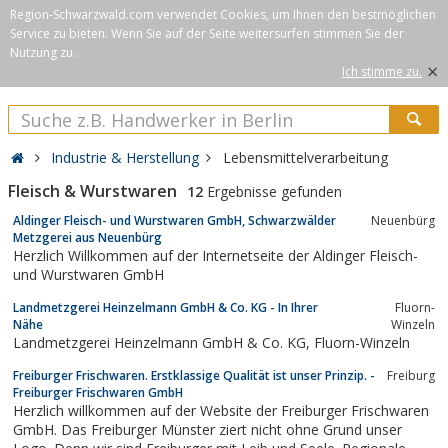
Region-Schwarzwald.com verwendet Cookies, um Ihnen den bestmöglichen
Service zu bieten. Wenn Sie auf der Seite weitersurfen stimmen Sie der
Nutzung zu.
×
Ich stimme zu.
Industrie & Herstellung
Lebensmittelverarbeitung
Fleisch & Wurstwaren
12
Ergebnisse gefunden
Aldinger Fleisch- und Wurstwaren GmbH, Schwarzwälder
Neuenbürg
Metzgerei aus Neuenbürg
Herzlich Willkommen auf der Internetseite der Aldinger Fleisch-
und Wurstwaren GmbH
Landmetzgerei Heinzelmann GmbH & Co. KG - In Ihrer
Fluorn-
Nähe
Winzeln
Landmetzgerei Heinzelmann GmbH & Co. KG, Fluorn-Winzeln
Freiburger Frischwaren. Erstklassige Qualität ist unser Prinzip. -
Freiburg
Freiburger Frischwaren GmbH
Herzlich willkommen auf der Website der Freiburger Frischwaren
GmbH. Das Freiburger Münster ziert nicht ohne Grund unser