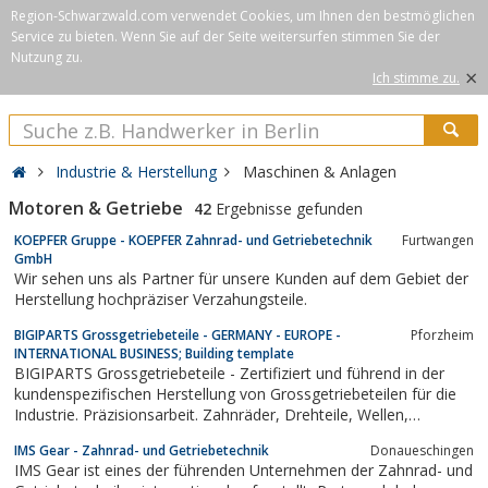
Region-Schwarzwald.com verwendet Cookies, um Ihnen den bestmöglichen
Service zu bieten. Wenn Sie auf der Seite weitersurfen stimmen Sie der
Nutzung zu.
×
Ich stimme zu.
Industrie & Herstellung
Maschinen & Anlagen
Motoren & Getriebe
42
Ergebnisse gefunden
KOEPFER Gruppe - KOEPFER Zahnrad- und Getriebetechnik
Furtwangen
GmbH
Wir sehen uns als Partner für unsere Kunden auf dem Gebiet der
Herstellung hochpräziser Verzahungsteile.
BIGIPARTS Grossgetriebeteile - GERMANY - EUROPE -
Pforzheim
INTERNATIONAL BUSINESS; Building template
BIGIPARTS Grossgetriebeteile - Zertifiziert und führend in der
kundenspezifischen Herstellung von Grossgetriebeteilen für die
Industrie. Präzisionsarbeit. Zahnräder, Drehteile, Wellen,
Verzahnwerkzeuge - alles aus einer Hand.
IMS Gear - Zahnrad- und Getriebetechnik
Donaueschingen
IMS Gear ist eines der führenden Unternehmen der Zahnrad- und