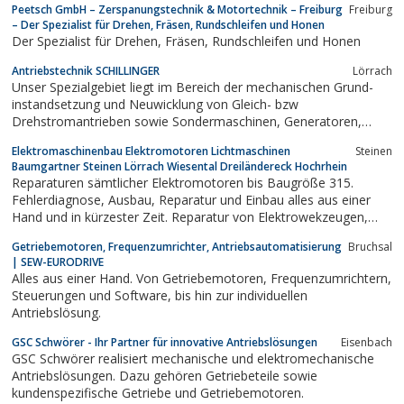
Peetsch GmbH – Zerspanungstechnik & Motortechnik – Freiburg
Freiburg
– Der Spezialist für Drehen, Fräsen, Rundschleifen und Honen
Der Spezialist für Drehen, Fräsen, Rundschleifen und Honen
Antriebstechnik SCHILLINGER
Lörrach
Unser Spezialgebiet liegt im Bereich der mechanischen Grund-
instandsetzung und Neuwicklung von Gleich- bzw
Drehstromantrieben sowie Sondermaschinen, Generatoren,
Kleintransformatoren und Pumpen aller Fabrikate.Seit unserer
Elektromaschinenbau Elektromotoren Lichtmaschinen
Steinen
Gründung zeichnet sich unser Betrieb durch leistungsbereite
Baumgartner Steinen Lörrach Wiesental Dreiländereck Hochrhein
Mitarbeiter, erstklassigen Service,...
Reparaturen sämtlicher Elektromotoren bis Baugröße 315.
Fehlerdiagnose, Ausbau, Reparatur und Einbau alles aus einer
Hand und in kürzester Zeit. Reparatur von Elektrowekzeugen,
Lichtmaschinen und Anlassern aller Fabrikate.
Getriebemotoren, Frequenzumrichter, Antriebsautomatisierung
Bruchsal
| SEW-EURODRIVE
Alles aus einer Hand. Von Getriebemotoren, Frequenzumrichtern,
Steuerungen und Software, bis hin zur individuellen
Antriebslösung.
GSC Schwörer - Ihr Partner für innovative Antriebslösungen
Eisenbach
GSC Schwörer realisiert mechanische und elektromechanische
Antriebslösungen. Dazu gehören Getriebeteile sowie
kundenspezifische Getriebe und Getriebemotoren.