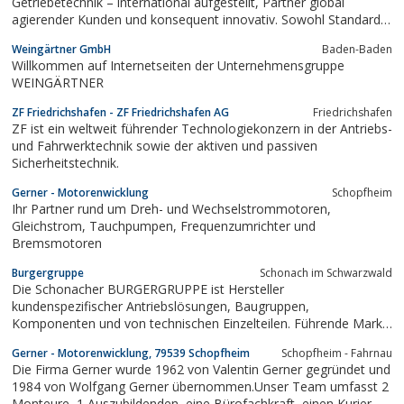
Getriebetechnik – inter­national auf­ge­stellt, Partner global
agierender Kunden und konsequent innovativ. Sowohl Stan­dard­
kompo­nenten als auch komplette Getriebelösungen (u.a.
Weingärtner GmbH
Baden-Baden
Planetengetriebe) setzen wir auf höchstem Niveau um – von der
Willkommen auf Internetseiten der Unternehmensgruppe
Entwicklung bis zur...
WEINGÄRTNER
ZF Friedrichshafen - ZF Friedrichshafen AG
Friedrichshafen
ZF ist ein weltweit führender Technologiekonzern in der Antriebs-
und Fahrwerktechnik sowie der aktiven und passiven
Sicherheitstechnik.
Gerner - Motorenwicklung
Schopfheim
Ihr Partner rund um Dreh- und Wechselstrommotoren,
Gleichstrom, Tauchpumpen, Frequenzumrichter und
Bremsmotoren
Burgergruppe
Schonach im Schwarzwald
Die Schonacher BURGERGRUPPE ist Hersteller
kundenspezifischer Antriebslösungen, Baugruppen,
Komponenten und von technischen Einzelteilen. Führende Marke
ist die SBS-Feintechnik.
Gerner - Motorenwicklung, 79539 Schopfheim
Schopfheim - Fahrnau
Die Firma Gerner wurde 1962 von Valentin Gerner gegründet und
1984 von Wolfgang Gerner übernommen.Unser Team umfasst 2
Monteure, 1 Auszubildenden, eine Bürofachkraft, einen Kurier