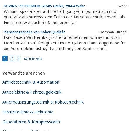
KOWNATZKI PREMIUM GEARS GmbH, 79664 Wehr
Wehr
Wir sind spezialisiert auf die Fertigung von geometrisch und
qualitativ anspruchsvollen Teilen der Antriebstechnik, sowohl als
Einzelteile wie auch als Serienprodukte.
Planetengetriebe von hoher Qualität
Dornhan-Fürnsal
Das Baden-Württembergische Unternehmen Schray mit Sitz in
Dornhan-Fürnsal, fertigt seit über 50 Jahren Planetengetriebe für
die Automobilindustrie, die Luftfahrt, den Schiffs- und
Lokomotivbau etc. an. Das auf dem aktuellen Stand gehaltene
1
2
3
Knowhow und die jahrzehntelange Erfahrung garantieren
Nächste Seite
hochwertige, technisch ausgereifte...
Verwandte Branchen
Antriebstechnik & Automation
Autoelektrik & Fahrzeugelektrik
Automatisierungstechnik & Robotertechnik
Elektrotechnik & Elektronik
Generatoren & Kompressoren