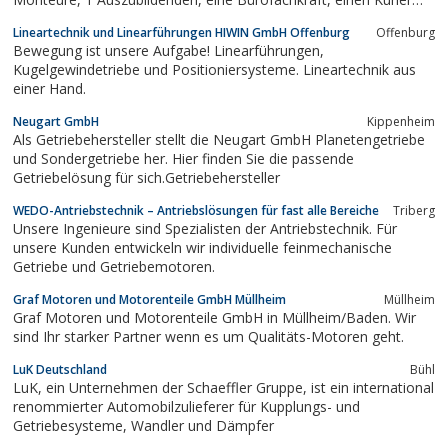
und einen Aushilfsarbeiter.Wir kümmern uns vorwiegend um die
Lineartechnik und Linearführungen HIWIN GmbH Offenburg
Offenburg
Reparatur von Elektromotoren und Elektrowerkzeugen, sowie
Bewegung ist unsere Aufgabe! Linearführungen,
um sämtliche...
Kugelgewindetriebe und Positioniersysteme. Lineartechnik aus
einer Hand.
Neugart GmbH
Kippenheim
Als Getriebehersteller stellt die Neugart GmbH Planetengetriebe
und Sondergetriebe her. Hier finden Sie die passende
Getriebelösung für sich.Getriebehersteller
WEDO-Antriebstechnik – Antriebslösungen für fast alle Bereiche
Triberg
Unsere Ingenieure sind Spezialisten der Antriebstechnik. Für
unsere Kunden entwickeln wir individuelle feinmechanische
Getriebe und Getriebemotoren.
Graf Motoren und Motorenteile GmbH Müllheim
Müllheim
Graf Motoren und Motorenteile GmbH in Müllheim/Baden. Wir
sind Ihr starker Partner wenn es um Qualitäts-Motoren geht.
LuK Deutschland
Bühl
LuK, ein Unternehmen der Schaeffler Gruppe, ist ein international
renommierter Automobilzulieferer für Kupplungs- und
Getriebesysteme, Wandler und Dämpfer