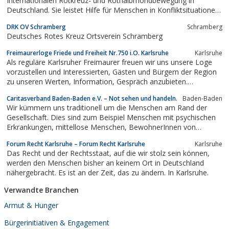
Internationalen Rotkreuz- und Rothalbmondbewegung in
Deutschland. Sie leistet Hilfe für Menschen in Konfliktsituationen,
bei Katastrophen, gesundheitlichen oder sozialen Notlagen.
DRK OV Schramberg
Schramberg
Deutsches Rotes Kreuz Ortsverein Schramberg
Freimaurerloge Friede und Freiheit Nr.750 i.O. Karlsruhe
Karlsruhe
Als reguläre Karlsruher Freimaurer freuen wir uns unsere Loge
vorzustellen und Interessierten, Gästen und Bürgern der Region
zu unseren Werten, Information, Gespräch anzubieten.
Regelmäßig finden öffentliche Veranstaltungen, Vortragsabende
Caritasverband Baden-Baden e.V. – Not sehen und handeln.
Baden-Baden
im Karlsruher Logenhaus statt.
Wir kümmern uns traditionell um die Menschen am Rand der
Gesellschaft. Dies sind zum Beispiel Menschen mit psychischen
Erkrankungen, mittellose Menschen, BewohnerInnen von
Stadtteilen mit besonderem Entwicklungsbedarf oder
Forum Recht Karlsruhe – Forum Recht Karlsruhe
Karlsruhe
wohnungslose Menschen.
Das Recht und der Rechtsstaat, auf die wir stolz sein können,
werden den Menschen bisher an keinem Ort in Deutschland
nähergebracht. Es ist an der Zeit, das zu ändern. In Karlsruhe.
Verwandte Branchen
Armut & Hunger
Bürgerinitiativen & Engagement