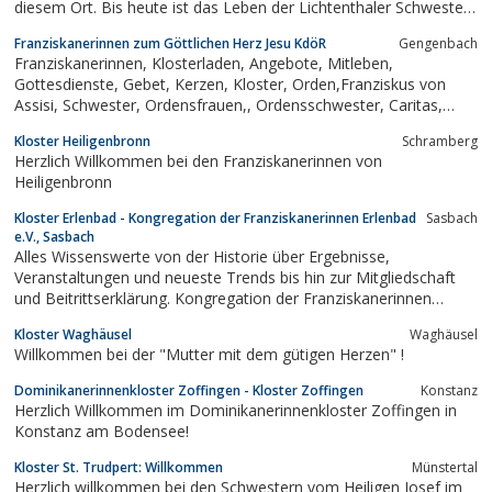
diesem Ort. Bis heute ist das Leben der Lichtenthaler Schwestern
geprägt von der Spiritualität der Regel des Heiligen Benedikt
Franziskanerinnen zum Göttlichen Herz Jesu KdöR
Gengenbach
Franziskanerinnen, Klosterladen, Angebote, Mitleben,
Gottesdienste, Gebet, Kerzen, Kloster, Orden,Franziskus von
Assisi, Schwester, Ordensfrauen,, Ordensschwester, Caritas,
caritativ, Seelsorge
Kloster Heiligenbronn
Schramberg
Herzlich Willkommen bei den Franziskanerinnen von
Heiligenbronn
Kloster Erlenbad - Kongregation der Franziskanerinnen Erlenbad
Sasbach
e.V., Sasbach
Alles Wissenswerte von der Historie über Ergebnisse,
Veranstaltungen und neueste Trends bis hin zur Mitgliedschaft
und Beitrittserklärung. Kongregation der Franziskanerinnen
Erlenbad e.V., Sasbach
Kloster Waghäusel
Waghäusel
Willkommen bei der "Mutter mit dem gütigen Herzen" !
Dominikanerinnenkloster Zoffingen - Kloster Zoffingen
Konstanz
Herzlich Willkommen im Dominikanerinnenkloster Zoffingen in
Konstanz am Bodensee!
Kloster St. Trudpert: Willkommen
Münstertal
Herzlich willkommen bei den Schwestern vom Heiligen Josef im