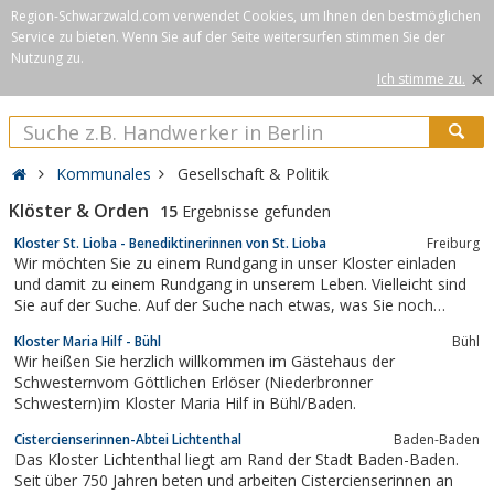
Region-Schwarzwald.com verwendet Cookies, um Ihnen den bestmöglichen
Service zu bieten. Wenn Sie auf der Seite weitersurfen stimmen Sie der
Nutzung zu.
×
Ich stimme zu.
Kommunales
Gesellschaft & Politik
Klöster & Orden
15
Ergebnisse gefunden
Kloster St. Lioba - Benediktinerinnen von St. Lioba
Freiburg
Wir möchten Sie zu einem Rundgang in unser Kloster einladen
und damit zu einem Rundgang in unserem Leben. Vielleicht sind
Sie auf der Suche. Auf der Suche nach etwas, was Sie noch
schwer beschreiben können. Auf der Suche nach Spiritualität,
Kloster Maria Hilf - Bühl
Bühl
nach "mehr Sinn", nach Gott oder einfach auf der Suche nach
Wir heißen Sie herzlich willkommen im Gästehaus der
Antworten. Oder Sie...
Schwesternvom Göttlichen Erlöser (Niederbronner
Schwestern)im Kloster Maria Hilf in Bühl/Baden.
Cistercienserinnen-Abtei Lichtenthal
Baden-Baden
Das Kloster Lichtenthal liegt am Rand der Stadt Baden-Baden.
Seit über 750 Jahren beten und arbeiten Cistercienserinnen an