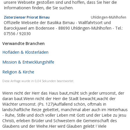
unsere Webseite gestoßen sind und hoffen, dass Sie hier die
Informationen finden, die Sie suchen.
Zisterzienser Priorat Birnau
Uhldingen-Mühlhofen
Offizielle Webseite der Basilika Birnau - Wallfahrtsort und
Barockjuwel am Bodensee - 88690 Uhldingen-Mühlhofen - Tel.:
07556 / 92030
Verwandte Branchen
Hofläden & Klosterläden
Mission & Entwicklungshilfe
Religion & Kirche
Diese Anfrage wurde in 0,04 Sekunden beantwortet.
Wenn nicht der Herr das Haus baut,müht sich jeder umsonst, der
daran baut.Wenn nicht der Herr die Stadt bewacht,wacht der
Wächter umsonst. (Ps. 127)Auffallend schön, oftmals in
landschaftliche Reize gebettet, manchmal aber auch im Hinterhaus
- Ruhe, Stille und doch voller Leben mit Gott und der Liebe zu Jesu
Christi, erleben Brüder und Schwestern die Gemeinschaft des
Glaubens und der Weihe.Hier wird Glauben gelebt ! Viele