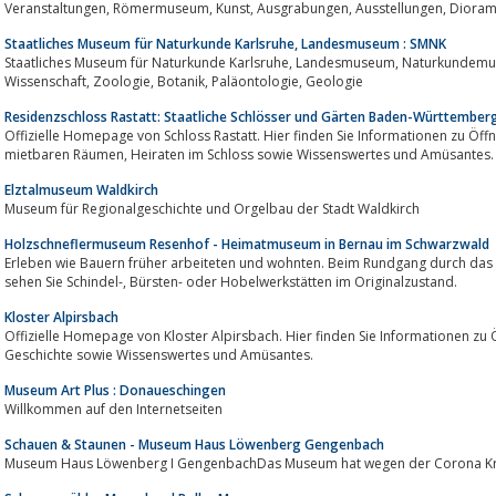
Veranstaltungen, Römermuseum
Staatliches Museum für Naturkunde Karlsruhe, Landesmuseum : SMNK
Staatliches Museum für Naturkunde Karlsruhe, Landesmuseum, Naturkundemuseum, Baden Württemberg, SMNK: Forschung,
Wissenschaft, Zoologie, Botanik, Paläontologie, Geologie
Residenzschloss Rastatt: Staatliche Schlösser und Gärten Baden-Württember
Offizielle Homepage von Schloss Rastatt. Hier finden Sie Informationen zu Öffnungszeiten, Eintrittspre
mietbaren Räumen, Heiraten im Schloss sowie Wissenswertes und Amüsantes.
Elztalmuseum Waldkirch
Museum für Regionalgeschichte und Orgelbau der Stadt Waldkirch
Holzschneflermuseum Resenhof - Heimatmuseum in Bernau im Schwarzwald
Erleben wie Bauern früher arbeiteten und wohnten. Beim Rundgang durch da
sehen Sie Schindel-, Bürsten- oder Hobelwerkstätten im Originalzustand.
Kloster Alpirsbach
Offizielle Homepage von Kloster Alpirsbach. Hier finden Sie Informationen zu Öffnungszeiten, Eintritt
Geschichte sowie Wissenswertes und Amüsantes.
Museum Art Plus : Donaueschingen
Willkommen auf den Internetseiten
Schauen & Staunen - Museum Haus Löwenberg Gengenbach
Museum Haus Löwenberg I GengenbachDas Museum hat wegen der Corona Kri