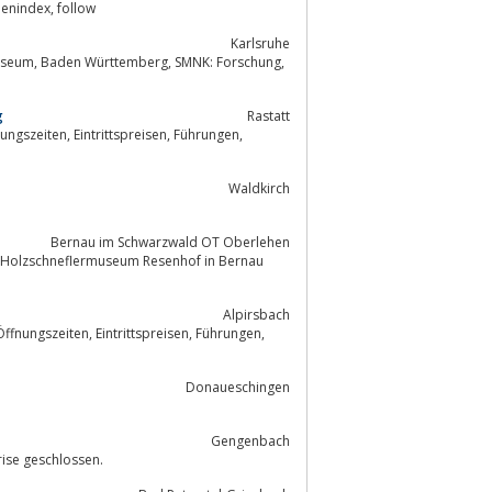
, Kunst, Ausgrabungen, Ausstellungen, Dioramenindex, follow
Karlsruhe
g
Rastatt
isen, Führungen,
Waldkirch
Bernau im Schwarzwald OT Oberlehen
s Holzschneflermuseum Resenhof in Bernau
Alpirsbach
spreisen, Führungen,
Donaueschingen
Gengenbach
se geschlossen.