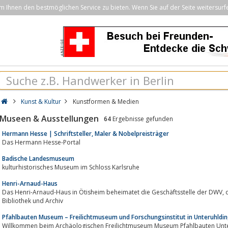
Ihnen den bestmöglichen Service zu bieten. Wenn Sie auf der Seite weitersurf
Kunst & Kultur
Kunstformen & Medien
Museen & Ausstellungen
64
Ergebnisse gefunden
Hermann Hesse | Schriftsteller, Maler & Nobelpreisträger
Das Hermann Hesse-Portal
Badische Landesmuseum
kulturhistorisches Museum im Schloss Karlsruhe
Henri-Arnaud-Haus
Das Henri-Arnaud-Haus in Ötisheim beheimatet die Geschäftsstelle der DWV, das Waldenser-Museum sowie deren
Bibliothek und Archiv
Pfahlbauten Museum – Freilichtmuseum und Forschungsinstitut in Unteruhld
Willkommen beim Archäologischen Freilichtmuseum Museum Pfahlbauten Un