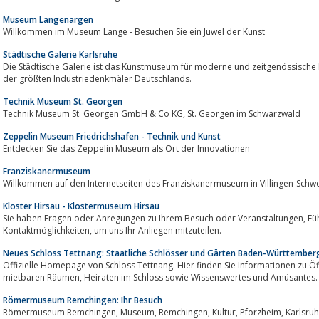
Museum Langenargen
Willkommen im Museum Lange - Besuchen Sie ein Juwel der Kunst
Städtische Galerie Karlsruhe
Die Städtische Galerie ist das Kunstmuseum für moderne und zeitgenössische K
der größten Industriedenkmäler Deutschlands.
Technik Museum St. Georgen
Technik Museum St. Georgen GmbH & Co KG, St. Georgen im Schwarzwald
Zeppelin Museum Friedrichshafen - Technik und Kunst
Entdecken Sie das Zeppelin Museum als Ort der Innovationen
Franziskanermuseum
Willkommen auf den Internetseiten des Franziskanermuseum in Villingen-Schw
Kloster Hirsau - Klostermuseum Hirsau
Sie haben Fragen oder Anregungen zu Ihrem Besuch oder Veranstaltungen, Führungen und Vermietung? Nutzen Sie unsere
Kontaktmöglichkeiten, um uns Ihr Anliegen mitzuteilen.
Neues Schloss Tettnang: Staatliche Schlösser und Gärten Baden-Württember
Offizielle Homepage von Schloss Tettnang. Hier finden Sie Informationen zu Öffnungszeiten, Eintrittsp
mietbaren Räumen, Heiraten im Schloss sowie Wissenswertes und Amüsantes.
Römermuseum Remchingen: Ihr Besuch
Römermuseum Remchingen, Museum, Remchingen, Kultur, Pforzheim, Karlsruhe, Geschichte, Kulturzentrum, Führungen,