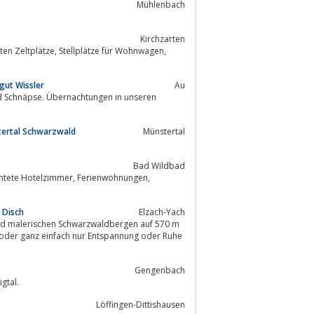
Mühlenbach
Kirchzarten
lätze für Wohnwagen,
gut Wissler
Au
tertal Schwarzwald
Münstertal
Bad Wildbad
immer, Ferienwohnungen,
 Disch
Elzach-Yach
Gengenbach
gtal.
Löffingen-Dittishausen