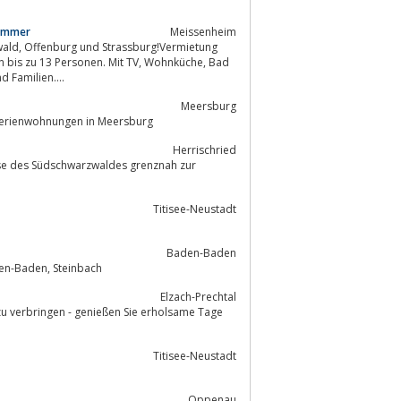
zimmer
Meissenheim
häftsleute, Biker, Kurzurlaub und Familien....
Meersburg
Ferienwohnungen in Meersburg
Herrischried
Titisee-Neustadt
Baden-Baden
Infos über die Ferienwohnung und Kindertagespflege der Familie Ebner in Baden-Baden, Steinbach
Elzach-Prechtal
Titisee-Neustadt
Oppenau