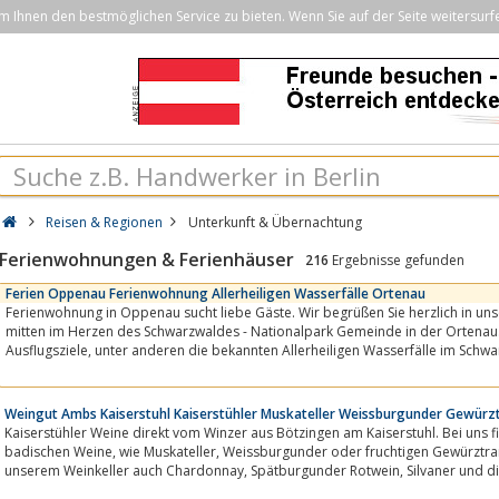
Ihnen den bestmöglichen Service zu bieten. Wenn Sie auf der Seite weitersurf
Reisen & Regionen
Unterkunft & Übernachtung
Ferienwohnungen & Ferienhäuser
216
Ergebnisse gefunden
Ferien Oppenau Ferienwohnung Allerheiligen Wasserfälle Ortenau
Ferienwohnung in Oppenau sucht liebe Gäste. Wir begrüßen Sie herzlich in unserer alten, ehrwürdigen 
mitten im Herzen des Schwarzwaldes - Nationalpark Gemeinde in der Ortenau. In der Nähe befinden sich belieb
Ausflugsziele, unter anderen die bekannten Allerheiligen Wasserfälle im 
Weingut Ambs Kaiserstuhl Kaiserstühler Muskateller Weissburgunder Gewürz
Kaiserstühler Weine direkt vom Winzer aus Bötzingen am Kaiserstuhl. Bei uns fin
badischen Weine, wie Muskateller, Weissburgunder oder fruchtigen Gewürztraminer. Selbstverständlich entstehen in
unserem Weinkeller auch Chardonnay, Spätburgun