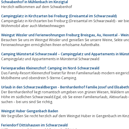
Schwabenhof in Mühlenbach im Kinzigtal
Herzlich willkommen auf dem Schwabenhof
Campingplatz in Kirchzarten bei Freiburg (Dreisamtal im Schwarzwald)
Campingplatz in Kirchzarten bei Freiburg (Dreisamtal im Schwarzwald) - wir bieten Zeltplätze, Stellp
Wohnmobil aber auch Mietwohnwagen
Weingut Wissler und Ferienwohnungen Freiburg Breisgau, Au, Hexental - Wein
Besuchen Sie uns im Weingut Wissler und genießen Sie unsere Weine, Sekte und Schnäpse. Übernachtungen in unseren
Ferienwohnungen ermöglichen Ihnen erholsame Aufenthalte.
Camping Münstertal Schwarzwald – Campingplatz und Appartements in Müns
Campingplatz und Appartements in Münstertal Schwarzwald
Ferienparadies Kleinenzhof: Camping im Nord-Schwarzwald
Das Family-Resort Kleinenzhof bietet für Ihren Familienurlaub modern eingerichtete Hotelz
Mobilheime und obendrein 5-Sterne-Camping.
Urlaub in den Schwarzwaldbergen - Bernhardenhof Familie Josef und Elisabeth
Der Bernhardenhof liegt romantisch umgeben von grünen Wiesen, Wäldern und malerischen Schwarzwaldbergen auf 570 m
Höhe im südlichen Schwarzwald.Egal, ob Sie einen Familienurlaub, Aktivurlaub oder ganz einfach nur Entspannung oder Ruhe
suchen – bei uns sind Sie richtig.
Weingut Huber Gengenbach Baden
Wir begrüßen Sie recht herzlich auf dem Weingut Huber in Gengenbach im Kinzi
Feriendorf Dittishausen im Schwarzwald