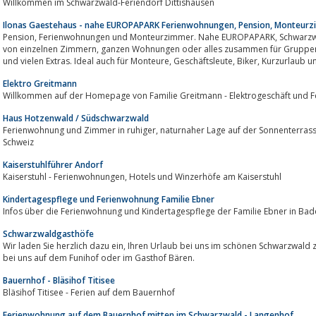
Willkommen im Schwarzwald-Feriendorf Dittishausen
Ilonas Gaestehaus - nahe EUROPAPARK Ferienwohnungen, Pension, Monteur
Pension, Ferienwohnungen und Monteurzimmer. Nahe EUROPAPARK, Schwarzwald, Offenburg und Strassburg!Vermietung
von einzelnen Zimmern, ganzen Wohnungen oder alles zusammen für Gruppen bis zu 13 Personen. Mit TV, Wohnküche, Bad
und vielen Extras. Ideal auch für Monteure, Gesc
Elektro Greitmann
Willkommen auf der Homepage von Familie Greitmann - Elektrogeschäft und 
Haus Hotzenwald / Südschwarzwald
Ferienwohnung und Zimmer in ruhiger, naturnaher Lage auf der Sonnenterrasse des Südschwarzwaldes grenznah zur
Schweiz
Kaiserstuhlführer Andorf
Kaiserstuhl - Ferienwohnungen, Hotels und Winzerhöfe am Kaiserstuhl
Kindertagespflege und Ferienwohnung Familie Ebner
Schwarzwaldgasthöfe
Wir laden Sie herzlich dazu ein, Ihren Urlaub bei uns im schönen Schwarzwald zu verbringen - genießen Sie erholsame Tage
bei uns auf dem Funihof oder im Gasthof Bären.
Bauernhof - Bläsihof Titisee
Bläsihof Titisee - Ferien auf dem Bauernhof
Ferienwohnung auf dem Bauernhof mitten im Schwarzwald - Langenhof