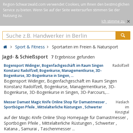
Region-Schwarzwald.com verwendet Cookies, um Ihnen den bestmöglichen
Service zu bieten. Wenn Sie auf der Seite weitersurfen stimmen Sie der
Nutzung zu.
×
Ich stimme zu.
Sport & Fitness
Sportarten im Freien & Natursport
Jagd- & Schießsport
7
Ergebnisse gefunden
Bogensport Widinger, Bogenfachgeschäft im Raum Singen
Radolfzell
Konstanz Radolfzell, Bogenkurse, Managementkurse, 3D-
Bogenkurse, 3D-Bogenkurse in Singen, ...
Bogensport Widinger, Bogenfachgeschäft im Raum Singen
Konstanz Radolfzell, Bogenkurse, Managementkurse, 3D-
Bogenkurse, 3D-Bogenkurse in Singen, 3D-Parcours,
Bogensport am Bodensee, Bogensport im Hegau,
Messer Damast Magic Knife Online Shop für Damastmesser ,
Haslach
Sportbögen Pfeile , Mittelalterliche Rüstungen , Schwerter
im
Kinzigtal
auf der Magic-Knife Online Shop Homepage für Damastmesser ,
Sportbögen Pfeile , Mittelalterliche Rüstungen , Schwerter ,
Katana , Samurai , Taschenmesser ...