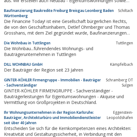
aus. Wir erstellen auch Neubau - Eigentumswohnungen sowie
Wohnungen in sanierten Altbauten, die direkt über uns erworben
Baufinanzierung Baukredite Freiburg Breisgau Leonberg Baden
Schiltach
werden können
Württemberg
Die Financine Today! ist eine Gesellschaft bürgerlichen Rechts,
die von den Geschäftsinhabern, Detlef Ohrnberger und Thomas
Grosshans, mit dem Ziel gegründet wurde, Baufinanzierungen
für Jedermann masszuschneidern.Die langjährige Erfahrung,
Die Wohnbau in Tuttlingen
Tuttlingen
kombiniert mit fundamentalem Fachwissen, sind die
Die Wohnbau...führendendes Wohnungs- und
erfolgreichen Eckpfeiler eines...
Bauträgerunternehmen in Tuttlingen
DILL WOHNBAU GmbH
Kämpfelbach
Der Bauträger der Region seit 23 Jahren
GINTER-KÖHLER Firmengruppe - Immobilien - Bauträger
Schramberg OT
- Sachverständiger
Sulgen
GINTER-KÖHLER FIRMENGRUPPE - Sachverständiger -
Bauträgerleistungen für Eigentumswohnungen - Akquise und
Vermittlung von Großprojekten in Deutschland.
Ihr Wohnungsunternehmen in der Region Karlsruhe:
Eggenstein-
Bauträger, Architekturbüro und Immobiliendienstleister
Leopoldshafen
seit über 40 Jahren
Entscheiden Sie sich für die Kernkompetenzen eines Architekten:
Kreativität und Gestaltungssicherheit, in Verbindung mit den