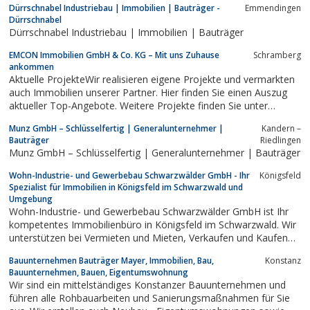
Dürrschnabel Industriebau | Immobilien | Bauträger -
Emmendingen
Dürrschnabel
Dürrschnabel Industriebau | Immobilien | Bauträger
EMCON Immobilien GmbH & Co. KG – Mit uns Zuhause
Schramberg
ankommen
Aktuelle ProjekteWir realisieren eigene Projekte und vermarkten
auch Immobilien unserer Partner. Hier finden Sie einen Auszug
aktueller Top-Angebote. Weitere Projekte finden Sie unter
unserem Objektfinder >>
Munz GmbH – Schlüsselfertig | Generalunternehmer |
Kandern –
Bauträger
Riedlingen
Munz GmbH – Schlüsselfertig | Generalunternehmer | Bauträger
Wohn-Industrie- und Gewerbebau Schwarzwälder GmbH - Ihr
Königsfeld
Spezialist für Immobilien in Königsfeld im Schwarzwald und
Umgebung
Wohn-Industrie- und Gewerbebau Schwarzwälder GmbH ist Ihr
kompetentes Immobilienbüro in Königsfeld im Schwarzwald. Wir
unterstützen bei Vermieten und Mieten, Verkaufen und Kaufen
von Immobilien, Häusern und Wohnungen aller Art.
Bauunternehmen Bauträger Mayer, Immobilien, Bau,
Konstanz
Bauunternehmen, Bauen, Eigentumswohnung
Wir sind ein mittelständiges Konstanzer Bauunternehmen und
führen alle Rohbauarbeiten und Sanierungsmaßnahmen für Sie