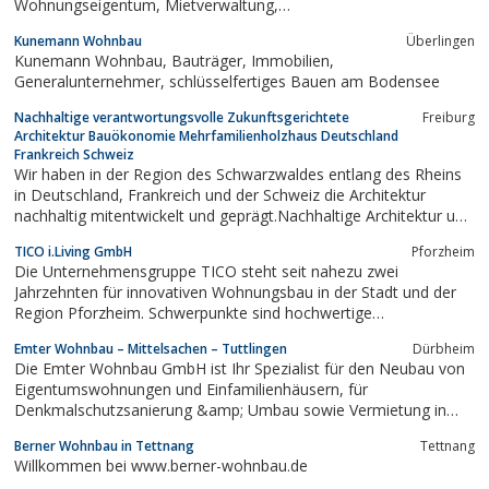
Wohnungseigentum, Mietverwaltung,
Wohnungseigentumsverwaltung, Finanzierungsberatung,
Kunemann Wohnbau
Überlingen
Bauträger, Projektentwicklung, Energie-Contracting, Contracting,
Kunemann Wohnbau, Bauträger, Immobilien,
Gästewohnung, Gästewohnungsservice, Vermögensbildung,...
Generalunternehmer, schlüsselfertiges Bauen am Bodensee
Nachhaltige verantwortungsvolle Zukunftsgerichtete
Freiburg
Architektur Bauökonomie Mehrfamilienholzhaus Deutschland
Frankreich Schweiz
Wir haben in der Region des Schwarzwaldes entlang des Rheins
in Deutschland, Frankreich und der Schweiz die Architektur
nachhaltig mitentwickelt und geprägt.Nachhaltige Architektur und
verantwortungsvolle Architektur sowie zukunftsgerichtete
TICO i.Living GmbH
Pforzheim
Architektur ist unser Anliegen.Bauökonomie spiegelt sich im
Die Unternehmensgruppe TICO steht seit nahezu zwei
ersten Mehrfamilienholzhaus in...
Jahrzehnten für innovativen Wohnungsbau in der Stadt und der
Region Pforzheim. Schwerpunkte sind hochwertige
schlüsselfertige Wohnangebote für das Wohnen im Alter und
Emter Wohnbau – Mittelsachen – Tuttlingen
Dürbheim
Urbanes Wohnen.
Die Emter Wohnbau GmbH ist Ihr Spezialist für den Neubau von
Eigentumswohnungen und Einfamilienhäusern, für
Denkmalschutzsanierung &amp; Umbau sowie Vermietung in
den Landkreisen Mittelsachsen und Tuttlingen.
Berner Wohnbau in Tettnang
Tettnang
Willkommen bei www.berner-wohnbau.de