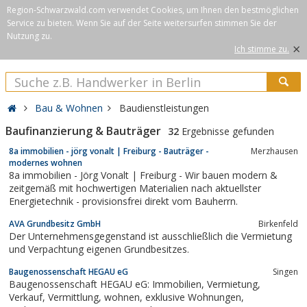
Region-Schwarzwald.com verwendet Cookies, um Ihnen den bestmöglichen
Service zu bieten. Wenn Sie auf der Seite weitersurfen stimmen Sie der
Nutzung zu.
×
Ich stimme zu.
Bau & Wohnen
Baudienstleistungen
Baufinanzierung & Bauträger
32
Ergebnisse gefunden
8a immobilien - jörg vonalt | Freiburg - Bauträger -
Merzhausen
modernes wohnen
8a immobilien - Jörg Vonalt | Freiburg - Wir bauen modern &
zeitgemäß mit hochwertigen Materialien nach aktuellster
Energietechnik - provisionsfrei direkt vom Bauherrn.
AVA Grundbesitz GmbH
Birkenfeld
Der Unternehmensgegenstand ist ausschließlich die Vermietung
und Verpachtung eigenen Grundbesitzes.
Baugenossenschaft HEGAU eG
Singen
Baugenossenschaft HEGAU eG: Immobilien, Vermietung,
Verkauf, Vermittlung, wohnen, exklusive Wohnungen,