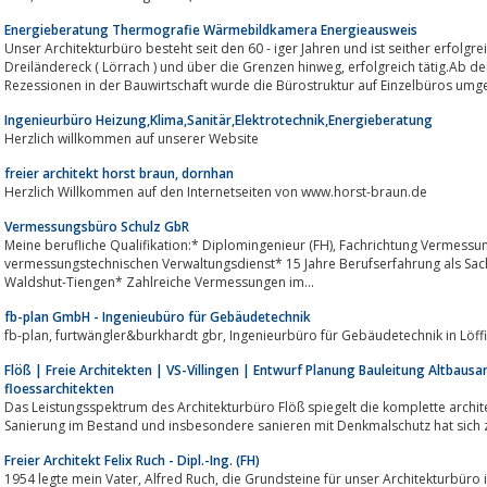
Energieberatung Thermografie Wärmebildkamera Energieausweis
Unser Architekturbüro besteht seit den 60 - iger Jahren und ist seither erfolgreich in Schopfh
Dreiländereck ( Lörrach ) und über die Grenzen hinweg, erfolgreich tätig.Ab den 70iger Jahren und den ersten größeren
Rezessionen in der Bauwirtschaft wurde die Bürostruktur auf Einzelbüros umgest
Ingenieurbüro Heizung,Klima,Sanitär,Elektrotechnik,Energieberatung
Herzlich willkommen auf unserer Website
freier architekt horst braun, dornhan
Herzlich Willkommen auf den Internetseiten von www.horst-braun.de
Vermessungsbüro Schulz GbR
Meine berufliche Qualifikation:* Diplomingenieur (FH), Fachrichtung Vermessungswesen* Staatsprüfung für den gehobenen
vermessungstechnischen Verwaltungsdienst* 15 Jahre Berufserfahrung als Sa
Waldshut-Tiengen* Zahlreiche Vermessungen im...
fb-plan GmbH - Ingenieubüro für Gebäudetechnik
fb-plan, furtwängler&burkhardt gbr, Ingenieurbüro für Gebäudetech
Flöß | Freie Architekten | VS-Villingen | Entwurf Planung Bauleitung Altbaus
floessarchitekten
Das Leistungsspektrum des Architekturbüro Flöß spiegelt die komplette archi
Sanierung im Bestand und insbesondere sanieren mit Denkmalschutz hat sich z
Freier Architekt Felix Ruch - Dipl.-Ing. (FH)
1954 legte mein Vater, Alfred Ruch, die Grundsteine für unser Architekturbüro in Bad Krozingen. Kompetenz, Zielstrebigkeit