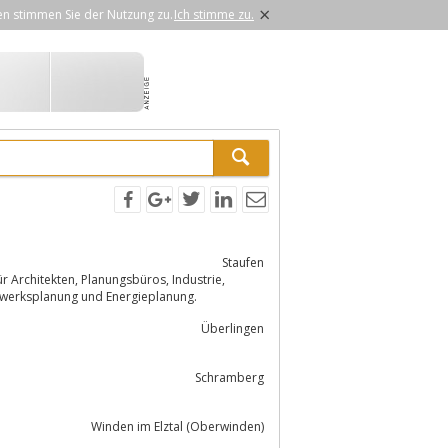
×
en stimmen Sie der Nutzung zu.
Ich stimme zu.
Staufen
 Tragwerksplanung und Energieplanung.
Überlingen
Schramberg
Winden im Elztal (Oberwinden)