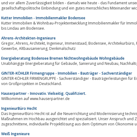
und vor allem Zuverlässigkeit bilden - damals wie heute - das Fundament uns
gesellschaftspolitische Einbindung und ein gutes menschliches Miteinander wich
Kutter Immobilien - Immobilienmakler Bodensee
Kutter Immobilien & Wohnbau-Projektentwicklung Immobilienmakler für Immo
bis Lindau am Bodensee.
Ahrens-Architekten-Ingenieure
Gregor, Ahrens, Architekt, Ingenieur, Immenstaad, Bodensee, Architekurbüro, Planung, Bauleitung, Projektsteuerung,
Gewerbe, Altbausanierung, Denkmalschutz
Energieberatung Bodensee Bremen Nichtwohngebäude Wohngebäude
Unabhängige Energiebe
GINTER-KÖHLER Firmengruppe - Immobilien - Bauträger - Sachverständiger
GINTER-KÖHLER FIRMENGRUPPE - Sachverständiger - Bauträgerleistungen für 
von Großprojekten in Deutschland.
Hauserpartner - Innovativ. Vielseitig. Qualifiziert.
Willkommen auf www.hauserpartner.de
IngenieurBüro Hecht
Das IngenieurBüro Hecht ist auf die Neuerrichtung und Modernisierung technis
Maßnahmen im Hochbau ausgerichtet und spezialisiert. Unser Anspruch und Ziel ist es, eine auf Ihre
zugeschnittene, individuelle Projektlösung aus dem Optimum von Ökonom
Weiß Ingenieure