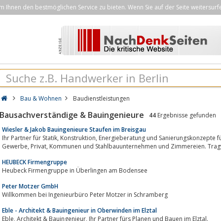
Ihnen den bestmöglichen Service zu bieten. Wenn Sie auf der Seite weitersurf
Bau & Wohnen
Baudienstleistungen
Bausachverständige & Bauingenieure
44
Ergebnisse gefunden
Wiesler & Jakob Bauingenieure Staufen im Breisgau
Ihr Partner für Statik, Konstruktion, Energieberatung und Sanierungskonzepte für Architekten, Planungsbüros, Industrie,
Gewerbe, Privat, Kommunen und Stahlbauunternehmen und Zimmereien.
HEUBECK Firmengruppe
Heubeck Firmengruppe in Überlingen am Bodensee
Peter Motzer GmbH
Willkommen bei Ingenieurbüro Peter Motzer in Schramberg
Eble - Architekt & Bauingenieur in Oberwinden im Elztal
Eble, Architekt & Bauingenieur, Ihr Partner fürs Planen und Bauen im Elztal.