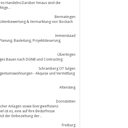
eres Handelns.Darüber hinaus sind die
tige...
Bermatingen
bilienbewertung & Vermarktung von Stockach
Immenstaad
Überlingen
ratung für Gebäude, Sanierung und Neubau, Nachhaltiges Bauen nach DGNB und Contracting
Schramberg OT Sulgen
Eigentumswohnungen - Akquise und Vermittlung
Altensteig
Dornstetten
cher Anlagen sowie Energieeffizienz-
 Bedürfnisse
ie und der Einbeziehung der...
Freiburg