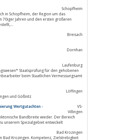
Schopfheim
eim, der Region um das
ellt,...
Breisach
Dornhan
Laufenburg
chbearbeiter beim Staatlichen Vermessungsamt
Löffingen
nik in Löffingen und Gößnitz
anierung Wertgutachten -
VS-
Villingen
tektonische Bandbreite wieder. Der Bereich
u unserem Spezialgebiet entwickelt
Bad Krozingen