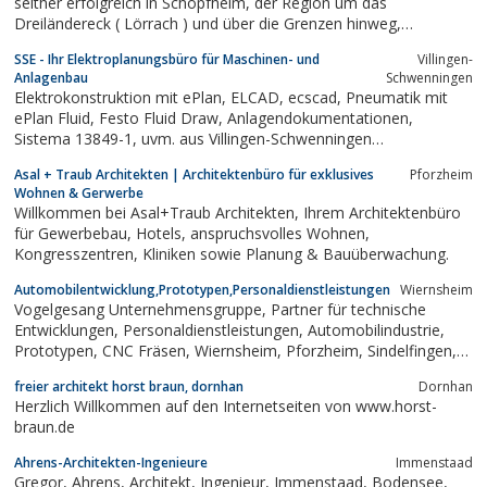
seither erfolgreich in Schopfheim, der Region um das
Dreiländereck ( Lörrach ) und über die Grenzen hinweg,
erfolgreich tätig.Ab den 70iger Jahren und den ersten größeren
SSE - Ihr Elektroplanungsbüro für Maschinen- und
Villingen-
Rezessionen in der Bauwirtschaft wurde die Bürostruktur auf
Anlagenbau
Schwenningen
Einzelbüros umgestellt,...
Elektrokonstruktion mit ePlan, ELCAD, ecscad, Pneumatik mit
ePlan Fluid, Festo Fluid Draw, Anlagendokumentationen,
Sistema 13849-1, uvm. aus Villingen-Schwenningen
eplan.construction
Asal + Traub Architekten | Architektenbüro für exklusives
Pforzheim
Wohnen & Gerwerbe
Willkommen bei Asal+Traub Architekten, Ihrem Architektenbüro
für Gewerbebau, Hotels, anspruchsvolles Wohnen,
Kongresszentren, Kliniken sowie Planung & Bauüberwachung.
Automobilentwicklung,Prototypen,Personaldienstleistungen
Wiernsheim
Vogelgesang Unternehmensgruppe, Partner für technische
Entwicklungen, Personaldienstleistungen, Automobilindustrie,
Prototypen, CNC Fräsen, Wiernsheim, Pforzheim, Sindelfingen,
Böblingen
freier architekt horst braun, dornhan
Dornhan
Herzlich Willkommen auf den Internetseiten von www.horst-
braun.de
Ahrens-Architekten-Ingenieure
Immenstaad
Gregor, Ahrens, Architekt, Ingenieur, Immenstaad, Bodensee,