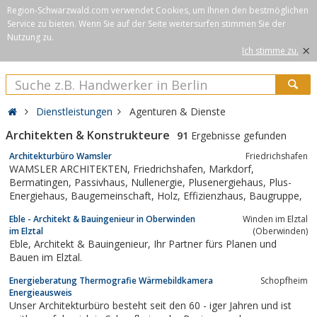
Region-Schwarzwald.com verwendet Cookies, um Ihnen den bestmöglichen
Service zu bieten. Wenn Sie auf der Seite weitersurfen stimmen Sie der
Nutzung zu.
×
Ich stimme zu.
Dienstleistungen
Agenturen & Dienste
Architekten & Konstrukteure
91
Ergebnisse gefunden
Architekturbüro Wamsler
Friedrichshafen
WAMSLER ARCHITEKTEN, Friedrichshafen, Markdorf,
Bermatingen, Passivhaus, Nullenergie, Plusenergiehaus, Plus-
Energiehaus, Baugemeinschaft, Holz, Effizienzhaus, Baugruppe,
Eble - Architekt & Bauingenieur in Oberwinden
Winden im Elztal
im Elztal
(Oberwinden)
Eble, Architekt & Bauingenieur, Ihr Partner fürs Planen und
Bauen im Elztal.
Energieberatung Thermografie Wärmebildkamera
Schopfheim
Energieausweis
Unser Architekturbüro besteht seit den 60 - iger Jahren und ist