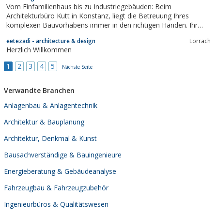
und Weise umsetzt.
Vom Einfamilienhaus bis zu Industriegebäuden: Beim
Architekturbüro Kutt in Konstanz, liegt die Betreuung Ihres
komplexen Bauvorhabens immer in den richtigen Händen. Ihr
Architekt für alle Leistungen, egal ob Neubau, Umbau oder
eetezadi - architecture & design
Lörrach
Sanierung.
Herzlich Willkommen
1
2
3
4
5
Nächste Seite
Verwandte Branchen
Anlagenbau & Anlagentechnik
Architektur & Bauplanung
Architektur, Denkmal & Kunst
Bausachverständige & Bauingenieure
Energieberatung & Gebäudeanalyse
Fahrzeugbau & Fahrzeugzubehör
Ingenieurbüros & Qualitätswesen