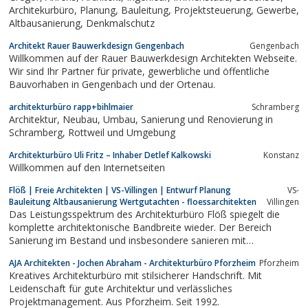
Architekurbüro, Planung, Bauleitung, Projektsteuerung, Gewerbe,
Altbausanierung, Denkmalschutz
Architekt Rauer Bauwerkdesign Gengenbach
Gengenbach
Willkommen auf der Rauer Bauwerkdesign Architekten Webseite.
Wir sind Ihr Partner für private, gewerbliche und öffentliche
Bauvorhaben in Gengenbach und der Ortenau.
architekturbüro rapp+bihlmaier
Schramberg
Architektur, Neubau, Umbau, Sanierung und Renovierung in
Schramberg, Rottweil und Umgebung
Architekturbüro Uli Fritz – Inhaber Detlef Kalkowski
Konstanz
Willkommen auf den Internetseiten
Flöß | Freie Architekten | VS-Villingen | Entwurf Planung
VS-
Bauleitung Altbausanierung Wertgutachten - floessarchitekten
Villingen
Das Leistungsspektrum des Architekturbüro Flöß spiegelt die
komplette architektonische Bandbreite wieder. Der Bereich
Sanierung im Bestand und insbesondere sanieren mit
Denkmalschutz hat sich zu unserem Spezialgebiet entwickelt
AJA Architekten - Jochen Abraham - Architekturbüro Pforzheim
Pforzheim
Kreatives Architekturbüro mit stilsicherer Handschrift. Mit
Leidenschaft für gute Architektur und verlässliches
Projektmanagement. Aus Pforzheim. Seit 1992.