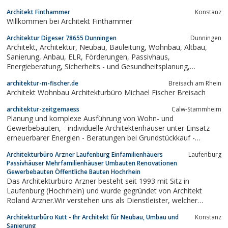
Architekt Finthammer
Konstanz
Willkommen bei Architekt Finthammer
Architektur Digeser 78655 Dunningen
Dunningen
Architekt, Architektur, Neubau, Bauleitung, Wohnbau, Altbau,
Sanierung, Anbau, ELR, Förderungen, Passivhaus,
Energieberatung, Sicherheits - und Gesundheitsplanung,
Qualitätskontrolle, Bauplanung, Bauaufsicht, Förderprogramme,
architektur-m-fischer.de
Breisach am Rhein
STEG, Industriebau, Kommunalbau, Sonderprojekte,
Architekt Wohnbau Architekturbüro Michael Fischer Breisach
Barrierefreie Architektur,...
architektur-zeitgemaess
Calw-Stammheim
Planung und komplexe Ausführung von Wohn- und
Gewerbebauten, - individuelle Architektenhäuser unter Einsatz
erneuerbarer Energien - Beratungen bei Grundstückkauf -
Festpreisgarantie
Architekturbüro Arzner Laufenburg Einfamilienhäuers
Laufenburg
Passivhäuser Mehrfamilienhäuser Umbauten Renovationen
Gewerbebauten Öffentliche Bauten Hochrhein
Das Architekturbüro Arzner besteht seit 1993 mit Sitz in
Laufenburg (Hochrhein) und wurde gegründet von Architekt
Roland Arzner.Wir verstehen uns als Dienstleister, welcher
zusammen mit Ihnen, Ihre Ideen und Vorstellungen auf ein
Architekturbüro Kutt - Ihr Architekt für Neubau, Umbau und
Konstanz
unkomplizierte, innovative und architektonisch anspruchsvolle Art
Sanierung