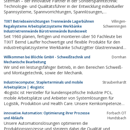
Sterman – der innovative Partner in der Sonderspanntechnik:
Technologie- und Qualitätsführer in der Entwicklung individueller
Spannsysteme, Spannvorrichtungen, Spannlösungen,
Werkstückspannung, Spannfutter und Spannwerkzeuge nach
TIXIT Betriebseinrichtungen Trennwände Lagerbühnen
Villingen-
individueller Kundenanforderung.
Regalsysteme Arbeitsplatzsysteme Werkbänke
Schwenningen
Industrietrennwände Bürotrennwände Bundesweit
Seit 1960 planen, fertigen und montieren über 50 Fachleute bei
TIXIT Bernd Lauffer hochwertige und flexible Produkte für den
industreitsplatzsysteme Werkbänke Schutzgitter Glastrennwände
Industrietrennwände Büiellen Innenausbau,
Willkommen bei Blöchle GmbH - Schweißtechnik und
Dornhan
Betriebseinrichtungen und Lagertechnik in Villingen
Mechanische Bearbeitung
Schwenningen.
Wir sind ein leistungsfähiger Betrieb, in den Bereichen Schweiß-
und Montagetechnik, sowie der Mechanik.
Industriecomputer, Staplerterminals und mobile
Straubenhardt
Arbeitsplätze | 4logistic
4logistic ist Hersteller für kundenspezifische Industrie PCs,
mobile Arbeitsplätze und Anbieter von Systemlösungen für
Logistik, Produktion und Health Care. Unsere Kernkompetenzen
liegen in der Computer-Manufaktur, Strom Management-
innovative Automation: Optimierung ihrer Prozesse
Forbach OT
Systemen, Barcode- und Datenerfassungstechniken sowie in
und Abläufe
Hundsbach
industriellen Netzwerklösungen.
Unsere Automationslösungen optimieren die
Produktionsprozesse und steigern dabei die Qualität und