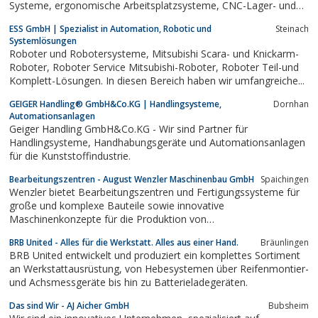
Systeme, ergonomische Arbeitsplatzsysteme, CNC-Lager- und
Transportsysteme
ESS GmbH | Spezialist in Automation, Robotic und
Steinach
Systemlösungen
Roboter und Robotersysteme, Mitsubishi Scara- und Knickarm-
Roboter, Roboter Service Mitsubishi-Roboter, Roboter Teil-und
Komplett-Lösungen. In diesen Bereich haben wir umfangreiche...
GEIGER Handling® GmbH&Co.KG | Handlingsysteme,
Dornhan
Automationsanlagen
Geiger Handling GmbH&Co.KG - Wir sind Partner für
Handlingsysteme, Handhabungsgeräte und Automationsanlagen
für die Kunststoffindustrie.
Bearbeitungszentren - August Wenzler Maschinenbau GmbH
Spaichingen
Wenzler bietet Bearbeitungszentren und Fertigungssysteme für
große und komplexe Bauteile sowie innovative
Maschinenkonzepte für die Produktion von
Strukturkomponenten.
BRB United - Alles für die Werkstatt. Alles aus einer Hand.
Bräunlingen
BRB United entwickelt und produziert ein komplettes Sortiment
an Werkstattausrüstung, von Hebesystemen über Reifenmontier-
und Achsmessgeräte bis hin zu Batterieladegeräten.
Das sind Wir - AJ Aicher GmbH
Bubsheim