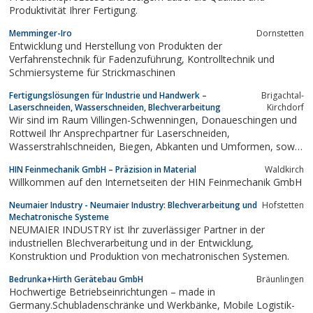
Produktivität Ihrer Fertigung.
Memminger-Iro
Dornstetten
Entwicklung und Herstellung von Produkten der
Verfahrenstechnik für Fadenzuführung, Kontrolltechnik und
Schmiersysteme für Strickmaschinen
Fertigungslösungen für Industrie und Handwerk –
Brigachtal-
Laserschneiden, Wasserschneiden, Blechverarbeitung
Kirchdorf
Wir sind im Raum Villingen-Schwenningen, Donaueschingen und
Rottweil Ihr Ansprechpartner für Laserschneiden,
Wasserstrahlschneiden, Biegen, Abkanten und Umformen, sowie
die Weiterverarbeitung in Metall und anderen Materialien.
HIN Feinmechanik GmbH – Präzision in Material
Waldkirch
Willkommen auf den Internetseiten der HIN Feinmechanik GmbH
Neumaier Industry - Neumaier Industry: Blechverarbeitung und
Hofstetten
Mechatronische Systeme
NEUMAIER INDUSTRY ist Ihr zuverlässiger Partner in der
industriellen Blechverarbeitung und in der Entwicklung,
Konstruktion und Produktion von mechatronischen Systemen.
Bedrunka+Hirth Gerätebau GmbH
Bräunlingen
Hochwertige Betriebseinrichtungen – made in
Germany.Schubladenschränke und Werkbänke, Mobile Logistik-